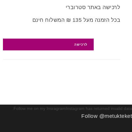
לרכישה באתר סטרוברי
בכל הזמנה מעל 135 ₪ המשלוח חינם
לרכישה
Follow me on my InsragramInstagram has returned invalid data.
Follow @metukteket