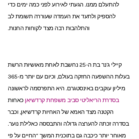
להתעלם ממנו. הגעתי לאירוע לפני כמה ימים כדי
k
A
e
l
להספיק ולתעד את העמדה שעוררה תשומת לב
p
s
p
t
והתלהבות רבה מצד לקוחות החנות.
קיילי ג’נר בת ה-25 נחשבת לאחת מאושיות הרשת
בעלות ההשפעה החזקה בעולם, וכיום עם יותר מ-365
מיליון עוקבים באינסטגרם. היא התפרסמה לראשונה
בסדרת הריאליטי סביב משפחת קרדשיאן
כאחות
הקטנה מצד האמא של האחיות קרדשיאן, וכבר
בסדרה זכתה להערצה גדולה והתבססה כאלילת נוער.
מאוחר יותר כיכבה גם בתוכנית המשך “החיים על פי