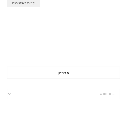
קניות באינטרנט
ו
ג
ל
פ
י
מ
ו
צ
ר
ארכיון
א
ר
כ
י
ו