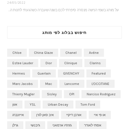
24/05/2022
על מותג בשמי הנישה מנסרה סיפרתי לכם בשנה שעברה כשהגעתי לחנות הדיוטי פרי כדי לצלם…
חיפוש בבלוג לפי מותג
Chloe
China Glaze
Chanel
Avéne
Estee Lauder
Dior
Clinique
Clarins
Hermes
Guerlain
GIVENCHY
Featured
Marc Jacobs
Mac
Lancome
L'OCCITANE
Thierry Mugler
Sisley
OPI
Narciso Rodriguez
Tom Ford
Urban Decay
YSL
אוון
או פי איי
אורבן דיקיי
איב סאן לורן
אייזנברג
אסתי לאודר
ג'ורג'יו ארמאני
ג'יבנשי
גרלן