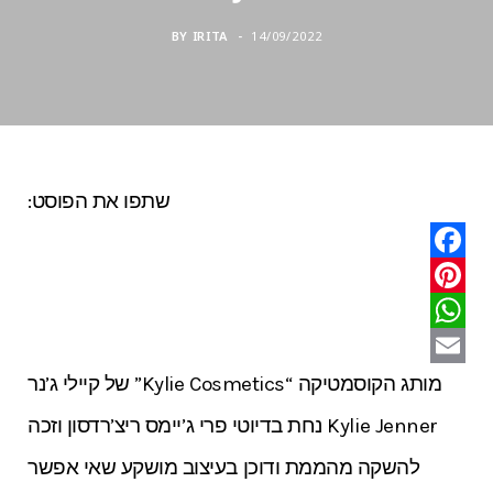
BY
IRITA
14/09/2022
שתפו את הפוסט:
F
P
a
W
c
i
n
h
E
e
מותג הקוסמטיקה “Kylie Cosmetics” של קיילי ג’נר
m
b
a
t
Kylie Jenner נחת בדיוטי פרי ג’יימס ריצ’רדסון וזכה
o
e
a
t
להשקה מהממת ודוכן בעיצוב מושקע שאי אפשר
o
s
r
i