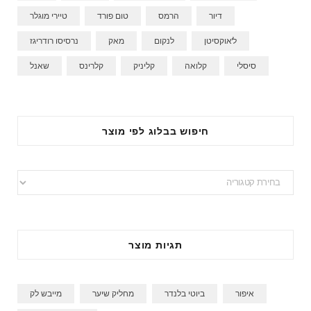
דיור
הרמס
טום פורד
טיירי מוגלר
ל'אוקסיטן
לנקום
מאק
נרסיסו רודריגז
סיסלי
קלואה
קליניק
קלרינס
שאנל
חיפוש בבלוג לפי מוצר
ח
י
פ
ו
תגיות מוצר
ש
ב
ב
איפור
ביוטי בלנדר
מחליק שיער
מייבש לק
ל