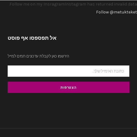
ן
Follow me on my InsragramInstagram has returned invalid data.
Follow @metukteket
אל תפספסו אף פוסט
הירשמו כאן לקבלת עדכונים חמים למייל