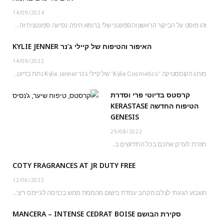
14/09/2024
זהו פוסט על הביקור הראשון והספונטני שלי ברומא היפה. נסיעה ספונטנית זה אמנם לא דבר…
האיפור והטיפוח של קיילי ג’נר KYLIE JENNER
14/09/2022
מותג הקוסמטיקה “Kylie Cosmetics” של קיילי ג’נר Kylie Jenner נחת בדיוטי פרי ג’יימס ריצ’רדסון וזכה…
קרסטס בדיוטי פרי וסדרת
הטיפוח החדשה KERASTASE
GENESIS
29/08/2022
חוזרת לעדכן אתכם בכל החידושים בעמדת קרסטס בג’יימס ריצ’רדסון דיוטי פרי נכון לקיץ 2022 והפעם…
COTY FRAGRANCES AT JR DUTY FREE
12/06/2022
השבוע הגעתי לצלם מקרוב עמדת בישום מהממת ממש בכניסה לג’יימס ריצ’רדסון דיוטי פרי. כל העמדה…
סקירת הבושם MANCERA – INTENSE CEDRAT BOISE