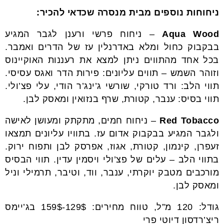
ניחוחות נוספים מבית מנסרה שכדאי להכיר:
Aqua Wood
– ניחוח פרשי ורענן לגבר המגיע
בבקבוק כחול ומלא באדרנלין עז של הדרים ואמבר.
בכל אחד מהתווים ניתן למצא את רעננות האוקיינוס
וזוהר השמש – תווים עליונים: פירות הדר ואגס עסיסי.
תווי הלב: ורד טורקי, שורשי ג’ינג’ר הודי, עלי פצ’ולי.
תווי בסיס: ענבר, קטורת, שרף בנזואין ומאסק לבן.
Red Tobacco
– ניחוח חמים, מתקתק ומעושן לאישה
ולגבר המגיע בבקבוק אדום עז. בתוויו עליונים תמצאו
זעפרן, קינמון, קטורת, אגוז, אפרסק לבן ותפוח ירוק.
בתווי הלב – עלים של פצ’ולי ויסמין עדין. תווי הבסיס
מורכבים מטבק יוקרתי, ענבר, ווד, וטיבר, תרמילי וניל
ומאסק לבן.
גודל: 120 מ”ל, טווח מחירים: 129$-159$ בג’יימס
ריצ’רדסון דיוטי פרי