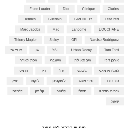
Estee Lauder
Dior
Clinique
Clarins
Hermes
Guerlain
GIVENCHY
Featured
Marc Jacobs
Mac
Lancome
L'OCCITANE
Thierry Mugler
Sisley
OPI
Narciso Rodriguez
Tom Ford
Urban Decay
YSL
אוון
או פי איי
אורבן דיקיי
איב סאן לורן
אייזנברג
אסתי לאודר
ג'ורג'יו ארמאני
ג'יבנשי
גרלן
דיור
הרמס
טום פורד
טיירי מוגלר
ל'אוקסיטן
לנקום
מאק
נרסיסו רודריגז
סיסלי
קלואה
קליניק
קלרינס
שאנל
חיפוש בבלוג לפי מוצר