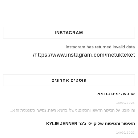
INSTAGRAM
Instagram has returned invalid data.
https://www.instagram.com/metukteket/
פוסטים אחרונים
ארבעה ימים ברומא
14/09/2024
זהו פוסט על הביקור הראשון והספונטני שלי ברומא היפה. נסיעה ספונטנית זה אמנם לא דבר…
האיפור והטיפוח של קיילי ג’נר KYLIE JENNER
14/09/2022