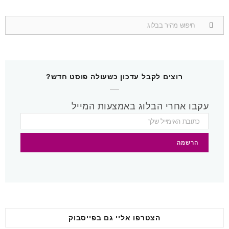
u
n
s
c
Search
for:
T
t
t
e
u
e
a
b
b
r
g
o
רוצים לקבל עדכון כשעולה פוסט חדש?
e
e
r
o
עקבו אחרי הבלוג באמצעות המייל
s
a
k
t
m
הצטרפו אליי גם בפייסבוק