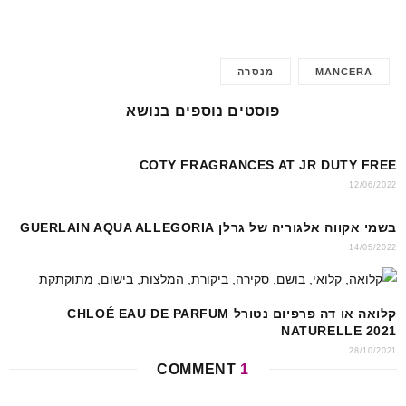
ail
at
er
c
s
e
e
MANCERA
מנסרה
A
st
b
p
o
פוסטים נוספים בנושא
p
o
k
COTY FRAGRANCES AT JR DUTY FREE
12/06/2022
בשמי אקווה אלגוריה של גרלן GUERLAIN AQUA ALLEGORIA
14/05/2022
קלואה או דה פרפיום נטורל CHLOÉ EAU DE PARFUM
NATURELLE 2021
28/10/2021
COMMENT
1