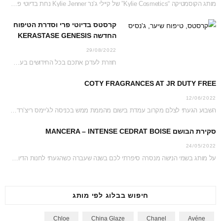
מותג הקוסמטיקה “Kylie Cosmetics” של קיילי ג’נר Kylie Jenner נחת בדיוטי פרי ג’יימס ריצ’רדסון וזכה…
קרסטס בדיוטי פרי וסדרת הטיפוח
החדשה KERASTASE GENESIS
29/08/2022
חוזרת לעדכן אתכם בכל החידושים בעמדת קרסטס בג’יימס ריצ’רדסון דיוטי פרי נכון לקיץ 2022 והפעם…
COTY FRAGRANCES AT JR DUTY FREE
12/06/2022
השבוע הגעתי לצלם מקרוב עמדת בישום מהממת ממש בכניסה לג’יימס ריצ’רדסון דיוטי פרי. כל העמדה…
סקירת הבושם MANCERA – INTENSE CEDRAT BOISE
24/05/2022
על מותג בשמי הנישה מנסרה סיפרתי לכם בשנה שעברה כשהגעתי לחנות הדיוטי פרי כדי לצלם…
חיפוש בבלוג לפי מותג
Chloe
China Glaze
Chanel
Avéne