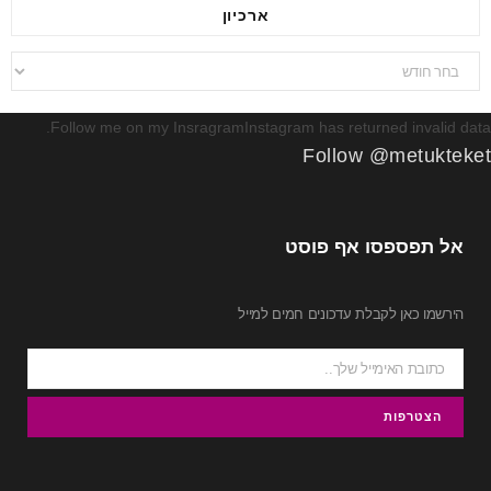
ארכיון
ארכיון
Follow me on my InsragramInstagram has returned invalid data.
Follow @metukteket
אל תפספסו אף פוסט
הירשמו כאן לקבלת עדכונים חמים למייל