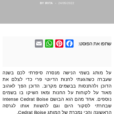
BY
IRITA
24/05/2022
E
W
Pi
F
שתפו את הפוסט:
m
h
nt
a
ail
at
er
c
s
e
e
על מותג בשמי הנישה מנסרה סיפרתי לכם בשנה
A
st
b
שעברה כשהגעתי לחנות הדיוטי פרי כדי לצלם את
p
o
הדוכן ולהתנסות בבשמים מקרוב. הדוכן הפך לאהוב
p
o
מאוד על לקוחות על החנות ומאז השיקו בו בשמים
k
נוספים. אחד מהם הוא הבושם Intense Cedrat Boise
שבחרתי לסקור היום וגם להשוות אותו לגרסה
הראשונה והכי נמכרת של המותג Cedrat Boise.