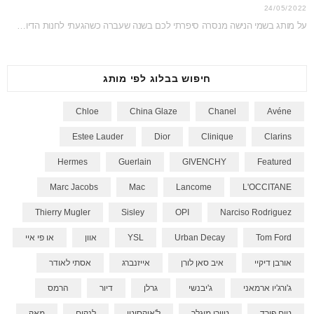
24/05/2022
על מותג בשמי הנישה מנסרה סיפרתי לכם בשנה שעברה כשהגעתי לחנות הדיוטי פרי כדי לצלם…
חיפוש בבלוג לפי מותג
Chloe
China Glaze
Chanel
Avéne
Estee Lauder
Dior
Clinique
Clarins
Hermes
Guerlain
GIVENCHY
Featured
Marc Jacobs
Mac
Lancome
L'OCCITANE
Thierry Mugler
Sisley
OPI
Narciso Rodriguez
Tom Ford
Urban Decay
YSL
אוון
או פי איי
אורבן דיקיי
איב סאן לורן
אייזנברג
אסתי לאודר
ג'ורג'יו ארמאני
ג'יבנשי
גרלן
דיור
הרמס
טום פורד
טיירי מוגלר
ל'אוקסיטן
לנקום
מאק