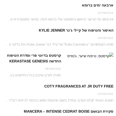
ארבעה ימים ברומא
14/09/2024
זהו פוסט על הביקור הראשון והספונטני שלי ברומא היפה. נסיעה ספונטנית זה אמנם לא דבר…
האיפור והטיפוח של קיילי ג’נר KYLIE JENNER
14/09/2022
מותג הקוסמטיקה “Kylie Cosmetics” של קיילי ג’נר Kylie Jenner נחת בדיוטי פרי ג’יימס ריצ’רדסון וזכה…
קרסטס בדיוטי פרי וסדרת הטיפוח
החדשה KERASTASE GENESIS
29/08/2022
חוזרת לעדכן אתכם בכל החידושים בעמדת קרסטס בג’יימס ריצ’רדסון דיוטי פרי נכון לקיץ 2022 והפעם…
COTY FRAGRANCES AT JR DUTY FREE
12/06/2022
השבוע הגעתי לצלם מקרוב עמדת בישום מהממת ממש בכניסה לג’יימס ריצ’רדסון דיוטי פרי. כל העמדה…
סקירת הבושם MANCERA – INTENSE CEDRAT BOISE