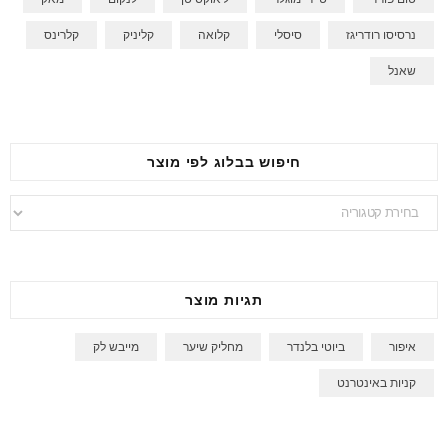
נרסיסו רודריגז
סיסלי
קלואה
קליניק
קלרינס
שאנל
חיפוש בבלוג לפי מוצר
חיפוש
בבלוג
לפי
מוצר
תגיות מוצר
איפור
ביוטי בלנדר
מחליק שיער
מייבש לק
קניות באינטרנט