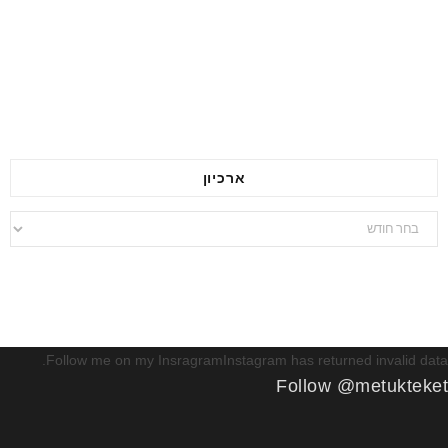
ארכיון
ארכיון
Follow me on my InsragramInstagram has returned invalid data.
Follow @metukteket