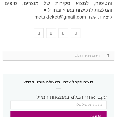
והטיפוח, למצוא סקירות של מוצרים, טיפים
והמלצות לרכישות בארץ ובחו"ל ♥
ליצירת קשר metukteket@gmail.com
Y
P
I
F
o
i
n
a
u
n
s
c
Search
for:
T
t
t
e
u
e
a
b
b
r
g
o
רוצים לקבל עדכון כשעולה פוסט חדש?
e
e
r
o
עקבו אחרי הבלוג באמצעות המייל
s
a
k
t
m