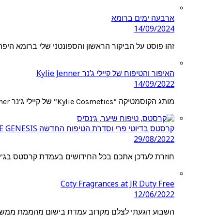
ארבעה ימים ברומא
14/09/2024
זהו פוסט על הביקור הראשון והספונטני שלי ברומא היפה
האיפור והטיפוח של קיילי ג’נר Kylie Jenner
14/09/2022
מותג הקוסמטיקה “Kylie Cosmetics” של קיילי ג’נר Kylie Jenner נחת בדיוטי פרי ג’יימס ריצ’רדסון וזכה…
קרסטס בדיוטי פרי וסדרת הטיפוח החדשה KERASTASE GENESIS
29/08/2022
חוזרת לעדכן אתכם בכל החידושים בעמדת קרסטס בג’יימס ריצ’רדס
Coty Fragrances at JR Duty Free
12/06/2022
השבוע הגעתי לצלם מקרוב עמדת בישום מהממת ממש בכנ