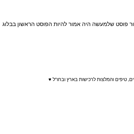
דיקיי: Urban Decay 24/7 Shadow Pencils Stash החלטתי להוציא לאור פוסט שלמעשה היה אמור להיות הפוסט הראשון בבלוג
ים, טיפים והמלצות לרכישות בארץ ובחו"ל ♥