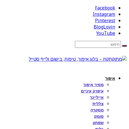
Facebook
Instagram
Pinterest
BlogLovin
YouTube
איפור
מסיר איפור
עיפרון עיניים
אייליינר
צללית
מסקרה
סומק
שפתון
גלוס