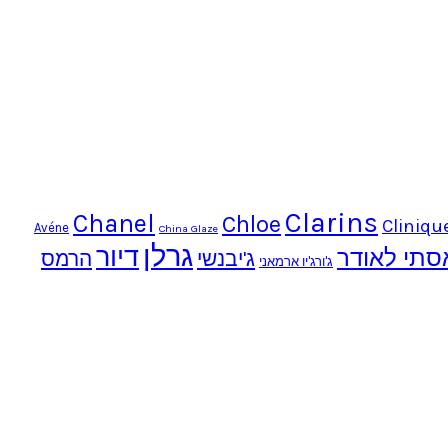
Clarins
Chanel
Chloe
Cliniqu
Avéne
China Glaze
גרלן
דיור
סתי לאודר
ג'יבנשי
הרמס
ג'ורג'יו ארמאני