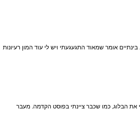
ינתיים אומר שמאוד התגעגעתי ויש לי עוד המון רעיונות
הצלליות של אורבן דיקיי – Smoked Urban Decay Smoked Pallete Review כשפתחתי את הבלוג, כמו שכבר ציינתי בפוסט הקדמה. מעבר