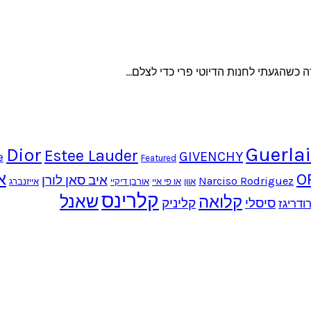
כשהגעתי לחנות הדיוטי פרי כדי לצלם…
Guerla
Dior
Estee Lauder
GIVENCHY
e
Featured
O
א
איב סאן לורן
Narciso Rodriguez
אוון
או פי איי
אורבן דיקיי
אייזנברג
קלרינס
שאנל
קלואה
סיסלי
קליניק
ודריגז