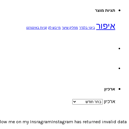
תגיות מוצר
איפור
ביוטי בלנדר
מחליק שיער
מייבש לק
קניות באינטרנט
ארכיון
ארכיון
low me on my InsragramInstagram has returned invalid data.