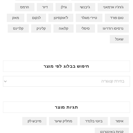
ג'ורג'יו ארמאני
ג'יבנשי
גרלן
דיור
הרמס
טום פורד
טיירי מוגלר
ל'אוקסיטן
לנקום
מאק
נרסיסו רודריגז
סיסלי
קלואה
קליניק
קלרינס
שאנל
חיפוש בבלוג לפי מוצר
חיפוש
בבלוג
לפי
מוצר
תגיות מוצר
איפור
ביוטי בלנדר
מחליק שיער
מייבש לק
קניות באינטרנט