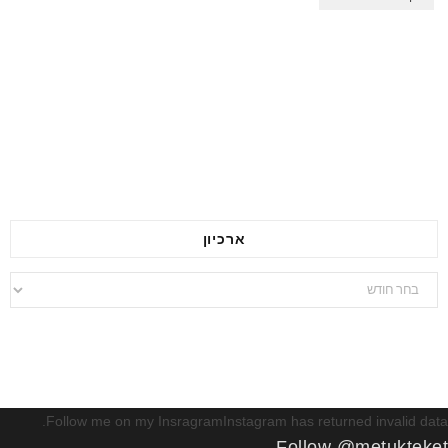
ארכיון
ארכיון
Follow me on my InsragramInstagram has returned invalid data.
Follow @metukteket