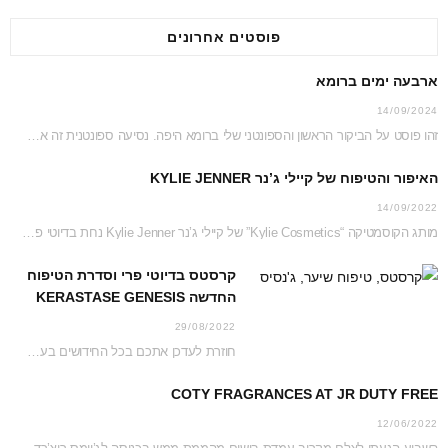
פוסטים אחרונים
ארבעה ימים ברומא
14/09/2024
זהו פוסט על הביקור הראשון והספונטני שלי ברומא היפה. נסיעה ספונטנית זה אמנם לא דבר…
האיפור והטיפוח של קיילי ג’נר KYLIE JENNER
14/09/2022
מותג הקוסמטיקה “Kylie Cosmetics” של קיילי ג’נר Kylie Jenner נחת בדיוטי פרי ג’יימס ריצ’רדסון וזכה…
קרסטס בדיוטי פרי וסדרת הטיפוח
החדשה KERASTASE GENESIS
29/08/2022
חוזרת לעדכן אתכם בכל החידושים בעמדת קרסטס בג’יימס ריצ’רדסון דיוטי פרי נכון לקיץ 2022 והפעם…
COTY FRAGRANCES AT JR DUTY FREE
12/06/2022