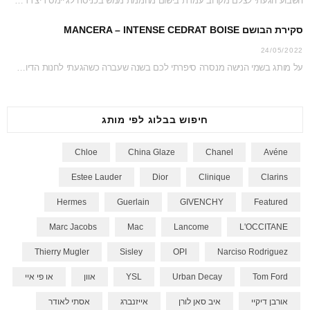
השבוע הגעתי לצלם מקרוב עמדת בישום מהממת ממש בכניסה לג’יימס ריצ’רדסון דיוטי פרי. כל העמדה…
סקירת הבושם MANCERA – INTENSE CEDRAT BOISE
24/05/2022
על מותג בשמי הנישה מנסרה סיפרתי לכם בשנה שעברה כשהגעתי לחנות הדיוטי פרי כדי לצלם…
חיפוש בבלוג לפי מותג
Chloe
China Glaze
Chanel
Avéne
Estee Lauder
Dior
Clinique
Clarins
Hermes
Guerlain
GIVENCHY
Featured
Marc Jacobs
Mac
Lancome
L'OCCITANE
Thierry Mugler
Sisley
OPI
Narciso Rodriguez
Tom Ford
Urban Decay
YSL
אוון
או פי איי
אורבן דיקיי
איב סאן לורן
אייזנברג
אסתי לאודר