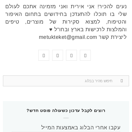
נעים להכיר! אני אירית ואני מזמינה אתכם לעולם
שלי בו תוכלו להתעדכן בחידושים בתחום האיפור
והטיפוח, למצוא סקירות של מוצרים, טיפים
והמלצות לרכישות בארץ ובחו"ל ♥
ליצירת קשר metukteket@gmail.com
Y
P
I
F
o
i
n
a
u
n
s
c
Search
for:
T
t
t
e
u
e
a
b
b
r
g
o
רוצים לקבל עדכון כשעולה פוסט חדש?
e
e
r
o
עקבו אחרי הבלוג באמצעות המייל
s
a
k