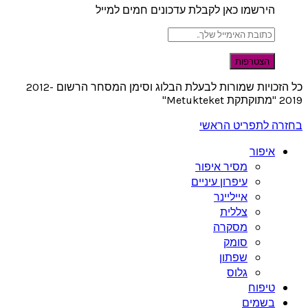
הירשמו כאן לקבלת עדכונים חמים למייל
כל הזכויות שמורות לבעלת הבלוג וסימן המסחר הרשום 2012-
2019 "מתוקתקת Metukteket"
בחזרה לתפריט הראשי
איפור
מסיר איפור
עיפרון עיניים
אייליינר
צללית
מסקרה
סומק
שפתון
גלוס
טיפוח
בשמים