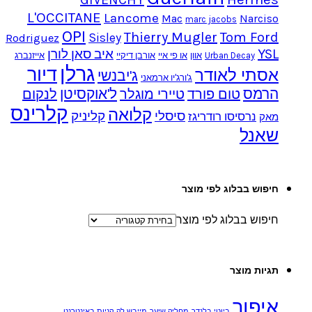
L'OCCITANE
Lancome
Mac
Narciso
marc jacobs
OPI
Thierry Mugler
Tom Ford
Sisley
Rodriguez
YSL
איב סאן לורן
Urban Decay
אוון
או פי איי
אורבן דיקיי
אייזנברג
גרלן
דיור
אסתי לאודר
ג'יבנשי
ג'ורג'יו ארמאני
הרמס
ל'אוקסיטן
טום פורד
טיירי מוגלר
לנקום
קלרינס
קלואה
סיסלי
קליניק
נרסיסו רודריגז
מאק
שאנל
חיפוש בבלוג לפי מוצר
חיפוש בבלוג לפי מוצר
תגיות מוצר
איפור
ביוטי בלנדר
מחליק שיער
מייבש לק
קניות באינטרנט