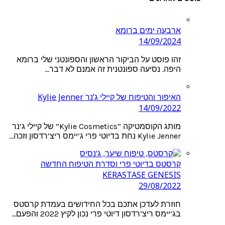
ארבעה ימים ברומא
14/09/2024
זהו פוסט על הביקור הראשון והספונטני שלי ברומא
היפה. נסיעה ספונטנית זה אמנם לא דבר…
האיפור והטיפוח של קיילי ג’נר Kylie Jenner
14/09/2022
מותג הקוסמטיקה “Kylie Cosmetics” של קיילי ג’נר
Kylie Jenner נחת בדיוטי פרי ג’יימס ריצ’רדסון וזכה…
קרסטס בדיוטי פרי וסדרת הטיפוח החדשה
KERASTASE GENESIS
29/08/2022
חוזרת לעדכן אתכם בכל החידושים בעמדת קרסטס
בג’יימס ריצ’רדסון דיוטי פרי נכון לקיץ 2022 והפעם…