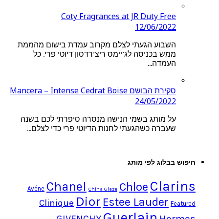
Coty Fragrances at JR Duty Free
12/06/2022
השבוע הגעתי לצלם מקרוב עמדת בישום מהממת
ממש בכניסה לג’יימס ריצ’רדסון דיוטי פרי. כל
העמדה…
סקירת הבושם Mancera – Intense Cedrat Boise
24/05/2022
על מותג בשמי הנישה מנסרה סיפרתי לכם בשנה
שעברה כשהגעתי לחנות הדיוטי פרי כדי לצלם…
חיפוש בבלוג לפי מותג
Clarins
Chanel
Chloe
Avéne
China Glaze
Dior
Estee Lauder
Clinique
Featured
Guerlain
Hermes
GIVENCHY