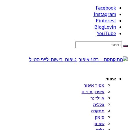
Facebook
Instagram
Pinterest
BlogLovin
YouTube
איפור
מסיר איפור
עיפרון עיניים
אייליינר
צללית
מסקרה
סומק
שפתון
גלוס