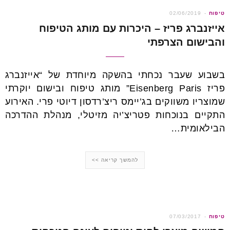
הבאים
טיפוח
02/06/2019
אייזנברג פריז – היכרות עם מותג הטיפוח
והבישום הצרפתי
בשבוע שעבר נכחתי בהשקה מיוחדת של “אייזנברג
פריז Eisenberg Paris” מותג טיפוח ובישום יוקרתי
שמוצריו משווקים בג’יימס ריצ’רדסון דיוטי פרי. האירוע
התקיים בנוכחות פטריצ’יה מזיטלי, מנהלת ההדרכה
הבילאומית…
להמשך קריאה >>
טיפוח
07/03/2017