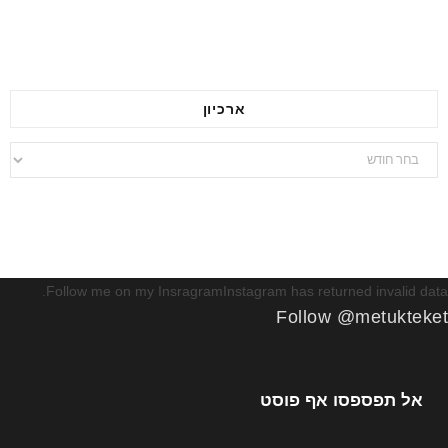
ארכיון
ארכיון
Follow me on my InsragramInstagram has returned invalid data.
Follow @metukteket
אל תפספסו אף פוסט