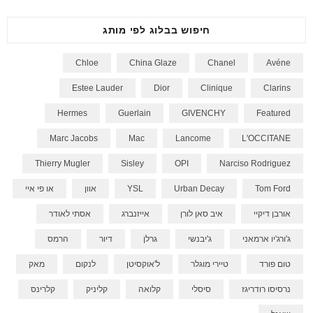
חיפוש בבלוג לפי מותג
Chloe
China Glaze
Chanel
Avéne
Estee Lauder
Dior
Clinique
Clarins
Hermes
Guerlain
GIVENCHY
Featured
Marc Jacobs
Mac
Lancome
L'OCCITANE
Thierry Mugler
Sisley
OPI
Narciso Rodriguez
Tom Ford
Urban Decay
YSL
אוון
או פי איי
אורבן דיקיי
איב סאן לורן
אייזנברג
אסתי לאודר
ג'ורג'יו ארמאני
ג'יבנשי
גרלן
דיור
הרמס
טום פורד
טיירי מוגלר
ל'אוקסיטן
לנקום
מאק
נרסיסו רודריגז
סיסלי
קלואה
קליניק
קלרינס