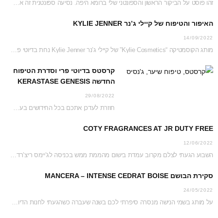
זהו פוסט על הביקור הראשון והספונטני שלי ברומא היפה. נסיעה ספונטנית זה אמנם לא דבר…
האיפור והטיפוח של קיילי ג’נר KYLIE JENNER
14/09/2022
מותג הקוסמטיקה “Kylie Cosmetics” של קיילי ג’נר Kylie Jenner נחת בדיוטי פרי ג’יימס ריצ’רדסון וזכה…
קרסטס בדיוטי פרי וסדרת הטיפוח
החדשה KERASTASE GENESIS
29/08/2022
חוזרת לעדכן אתכם בכל החידושים בעמדת קרסטס בג’יימס ריצ’רדסון דיוטי פרי נכון לקיץ 2022 והפעם…
COTY FRAGRANCES AT JR DUTY FREE
12/06/2022
השבוע הגעתי לצלם מקרוב עמדת בישום מהממת ממש בכניסה לג’יימס ריצ’רדסון דיוטי פרי. כל העמדה…
סקירת הבושם MANCERA – INTENSE CEDRAT BOISE
24/05/2022
על מותג בשמי הנישה מנסרה סיפרתי לכם בשנה שעברה כשהגעתי לחנות הדיוטי פרי כדי לצלם…