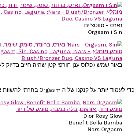
נארס – סווטצ’ים
Sin ו Orgasm
באור שמש (פלוס ענן חורפי קטן שהיה חייב בדיוק לעב
כדי לעמוד יותר על קנקנו של ה Orgasm בחרתי להשוות אותו עם שני סמקים ורודים אחרים שסקרתי כאן בעבר:
Dior Rosy Glow
Benefit Bella Bamba
Nars Orgasm