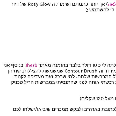
לאה
) אך יותר כתמתם ושימרי. ה Rosy Glow של דיור
 לי להשתמש ;)
בלבד בהזמנה מאתר
Iherb
. בנוסף אני
מאוד אוהבת להשתמש בשתי מברשות נוספות של ריל טכניק לברונזר: ה Buffing Brush לברונזרים לא פיגמנטים במיוחד וה Contour Brush שמשמשת להצללות. שתיהן
לל המברשות שלהם
.
למי שבכל זאת מעדיפה לקנות
 וברונזר. למען האמת רכשתי אותה לפני שהתנסיתי במברשות הריל טכניק
 שקלים).
לכתובת בארה”ב ולבקש ממכרים שיביאו/ישלחו לכם