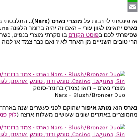
WhatsApp
Email
אז פינטזתי לי רבות על
מוצרי נארס (Nars)..
התלבטתי בין הסומק אורגזם Orgasm המפורסם ל
נארס
שסיפרתי לכם ב
פוסט הקודם
בו סקרתי מוצרי בנפיט, כשח
הרי טובים השנייים מן האחד לא ? ואם כבר צמד אז למה ל
מוצרי נארס – דואו (צמד) ברונזר-סומק
Nars – Blush/Bronzer Duo
נארס
הוא
מותג איפור
שהוקם לפני כעשרים שנה בארה”ב ע
מהמוצרים באתרים שונים שעושים משלוח ארצה (
לוק פנ