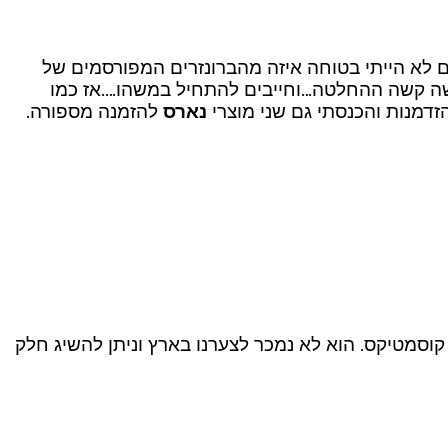
ונה Laguna האהוב או ברונזר הקזינו Casino הדומיננטי יותר…? קשה קשה ההחלטה…וחייבים להתחיל במשהו….אז כמו
דמנות והכנסתי גם שני מוצרי
נארס
להזמנה מספורה.
וסמטיקס. הוא לא נמכר לצערנו בארץ וניתן להשיג חלק