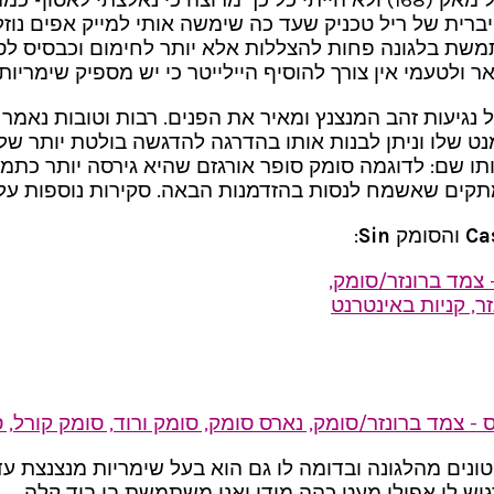
רית של ריל טכניק שעד כה שימשה אותי למייק אפים נוז
תמשת בלגונה פחות להצללות אלא יותר לחימום וכבסיס לסו
ולטעמי אין צורך להוסיף היילייטר כי יש מספיק שימריות
נגיעות זהב המנצנץ ומאיר את הפנים. רבות וטובות נאמר ע
נט שלו וניתן לבנות אותו בהדרגה להדגשה בולטת יותר של 
ו שם: לדוגמה סומק סופר אורגזם שהיא גירסה יותר כתמת
י ממתקים שאשמח לנסות בהזדמנות הבאה. סקירות נוספות ע
Ca
והסומק
Sin
:
ונים מהלגונה ובדומה לו גם הוא בעל שימריות מנצנצת עדי
ש לי אפילו מעט כהה מידי ואני משתמשת בו ביד קלה.