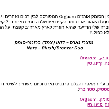
בין רבים ואחרים וגם לא הייתי בטוחה איזה מהברונזרים המפורסמים של
יתאימו לגוון עורי – האם זה יהיה ברונזר הלג
ברה שלי הודיעה שהיא חוזרת לארץ מארה”ב קפצתי על ההז
א כפול..?
מוצרי נארס – דואו (צמד) ברונזר-סומק
Nars – Blush/Bronzer Duo
”י המאפר והצלם פרנסיס נארס וכיום משתייך לשיסיידו ק
טסטיק
,
סטרוברי
).