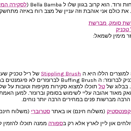
לסקירה המ
. את כולם אני אוהבת וזה עניין של מצב רוח באיזה מתחשק
 מימין לשמאל:
למוצרים הללו היא ה
Stippling Brush
של ריל טכניק שעלתה לי כ 10 דולר 
 בבלוג של
טל
תוכלו למצוא סקירות מקיפות וטובות על ש
ארץ ממותג מקצועי, מברשת קונטור 168# של מאק מאוד אהובה עליי לשימוש בסומק
ל הרבה מברשות פנים במחירים הרבה יותר נוחים.
קפנטסטיק
(משלוח חינם) או באתר
סטרוברי
(משלוח חינם מעל 120
ים און ליין לארץ אלא רק ב
ספורה
ממנה תוכלו להזמין 