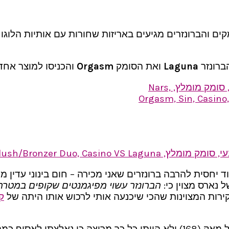
ים והברונזרים מגיעים באריזות שחורות עם אותיות הלוגו
ברונזר
Laguna
ואת הסומק
Orgasm
והכניסו למוצר אחד
ד יחסית להרבה ברונזרים שאני מכירה – חום בינוני עדין מו
 נארס מצוין כי:
הברונזר עשוי מפיגמנטים שקופים במטרה 
רות המצוינות שהכי שיכנעה אותי לרכוש אותו היתה של
קו
לא זכרתי זאת בהתחלה והשתמשתי במברשת הקונטור של מאק (168) ולא הייתי