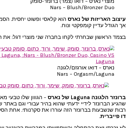
מוצרי נארס – דואו (צמד) ברונזר-סומק
Nars – Blush/Bronzer Duo
עיצוב האריזות של נארס
הוא קלאסי ופשוט יחסית. הסמק
אך הגודל עדיין קומפקטי ונוח.
בצמד הראשון שבחרתי לקחו בחברה שני מוצרי דגל: את ה
נארס – דואו אורגזם/לגונה
Nars – Orgasm/Laguna
ברונזר הלגונה Laguna
של נארס
– הגווון שלו טבעי מאו
שהגיע הברונזר לידיי ידעתי שהוא בהיר עבורי וגם באתר של
רבות שנשבעות בברונזר הזה עוררו את סקרנות
י.
אחת הסקי
דו פייברית
.