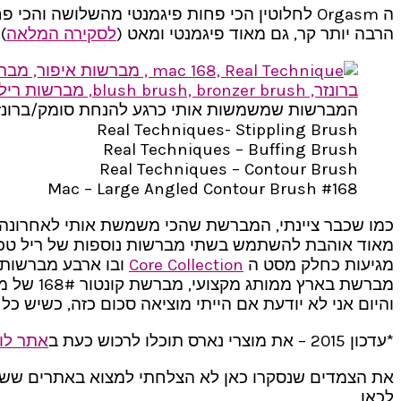
ה Orgasm לחלוטין הכי פחות פיגמנטי מהשלושה והכי פחות ורוד. הוא קרוב בגוון שלו ל Bella Bamba (
הרבה יותר קר, גם מאוד פיגמנטי ומאט (
לסקירה המלאה
)
המברשות שמשמשות אותי כרגע להנחת סומק/ברונזר
Real Techniques- Stippling Brush
Real Techniques – Buffing Brush
Real Techniques – Contour Brush
Mac – Large Angled Contour Brush #168
כמו שכבר ציינתי, המברשת שהכי משמשת אותי לאחרונה 
מגיעות כחלק מסט ה
Core Collection
ובו ארבע מברשות.
מברשת ב
והיום אני לא יודעת אם הייתי מוציאה סכום כזה, כשיש כ
*עדכון 2015 – את מוצרי נארס תוכלו לרכוש כעת ב
אתר לו
את הצמדים שנסקרו כאן לא הצלחתי למצוא באתרים ששולח
לכאן.