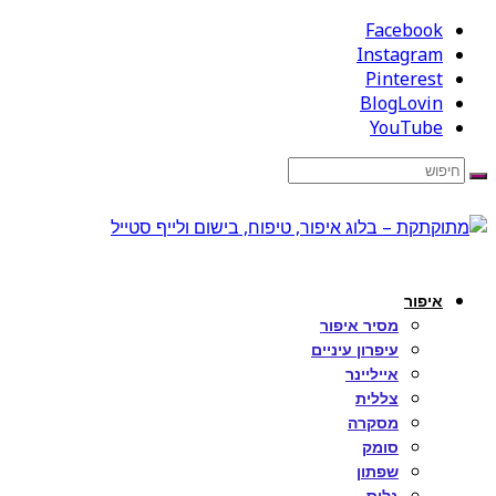
Facebook
Instagram
Pinterest
BlogLovin
YouTube
איפור
מסיר איפור
עיפרון עיניים
אייליינר
צללית
מסקרה
סומק
שפתון
גלוס