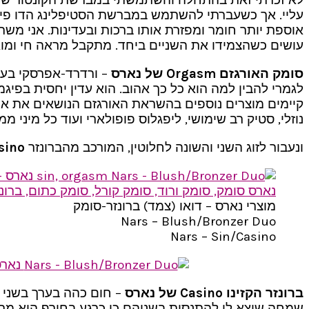
עליי. אך כשעברתי להשתמש במברשת הסטיפלינג הדו פייב
אוספת יותר חומר ומפזרת אותו ברכות ובעדינות. אני מש
עושים כשהצמידו את השניים ביחד. מתקבל מראה חי ומואר 
סומק האורגזם Orgasm של נארס
– ורדרד-אפרסקי בעל 
לגמרי להבין למה הוא כל כך אהוב. הוא עדין יחסית בפיגמ
קיימים מוצרים נוספים בהשראת האורגזם הנושאים את אות
נוזלי, סטיק רב שימושי, ליפגלוס פופולארי ועוד כל מינ
ונעבור לזוג השני והשונה לחלוטין, המורכב מהברונזר
sino
מוצרי נארס – דואו (צמד) ברונזר-סומק
Nars – Blush/Bronzer Duo
Nars – Sin/Casino
ברונזר הקזינו Casino של נארס
– חום כהה בערך בשני ט
שמחה שיצא לי להתנסות בשניהם כי כרגע בחורף הוא מרגי