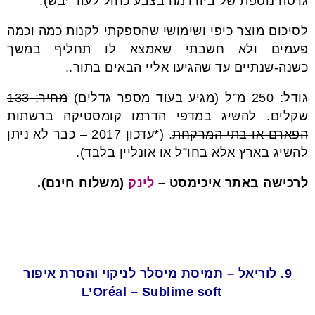
גרסה נוספת של ביודרמה בצבע כחול לעור יבש).
לסיכום מוצר כיפי ושימושי שהספקתי לקנות כמה וכמה
פעמים ולא חשבתי שאמצא לו תחליף במשך
כשנה-שנתיים עד שהגיעו אליי הבאים בתור..
גודל: 250 מ”ל (מגיע בעוד מספר גדלים)
מחיר: 133
שקלים. להשיג במדפי הדרמו קומסטיקה ברשתות
הפארם או בתי המרקחת
. (*עדכון 2017 – כבר לא ניתן
להשיג בארץ אלא בחו”ל או אונליין בלבד).
לרכישה באתר איכימסט –
לינק
(משלוח חינם).
9. לוריאל – תמיסת מיסלר לניקוי והסרת איפור
L’Oréal
– Sublime soft