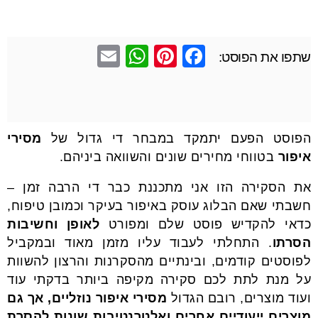
E
W
Pi
F
שתפו את הפוסט:
m
h
nt
a
ail
at
er
c
s
e
e
הפוסט הפעם יתמקד במבחר די גדול של
מסירי
A
st
b
איפור
בטווחי מחירים שונים והשוואה ביניהם.
p
o
p
o
את הסקירה הזו אני מתכננת כבר די הרבה זמן –
חשבתי שאם הבלוג עוסק באיפור בעיקר וכמובן טיפוח,
k
כדאי להקדיש פוסט שלם ומפורט
לאופן וחשיבות
הסרתו
. התחלתי לעבוד עליו מזמן מאוד ובמקביל
לפוסטים קודמים, ובינתיים מהסקרנות והרצון להשוות
על מנת לתת לכם סקירה מקיפה ביותר בדקתי עוד
ועוד מוצרים, רובם הגדול
מסירי איפור נוזליים, אך גם
מוצרים ייעודיים אחרים ואלטרנטיבות שונות להסרת