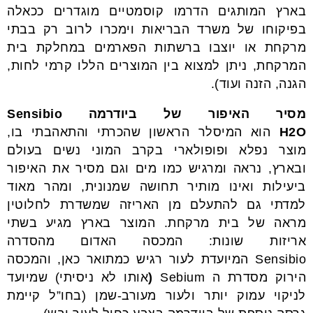
בארץ המותגים הדרמו קוסמטיים מוגדרים ככאלה
בפיקוחו של משרד הבריאות וימכרו לרוב רק בבתי
מרקחת או יוצבו ברשתות הפארמים במחלקת בית
המרקחת, ניתן למצוא בין המוצרים הללו קרמי לחות,
הגנה, הזנה ועוד).
מסיר האיפור של ביודרמה
Sensibio
H2O
הוא המיסלר הראשון שהכרתי והתאהבתי בו,
מוצר נפלא ופופולארי בקרב המוני נשים בעולם
ובארץ, נראה ומרגיש כמו מים וגם מסיר את האיפור
ביעילות ואינו מותיר תחושה שמנונית, ומהר מאוד
למדתי גם להתעלם מן האריזה שמשדרת לחלוטין
מראה של בית מרקחת. המוצר בארץ מגיע בשתי
אריזות שונות: המכסה האדום מהסדרה
Sensibio המיועדת לעור רגיש כמתואר כאן, והמכסה
הירוק מסדרת ה Sebium
(
אותו לא ניסיתי) שמיועד
לניקוי עמוק יותר ולעור מעורב-שמן (בחו”ל קיימת