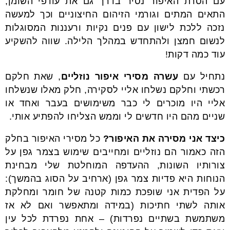
עם הסרת האיפור נסיר בדרך גם את עודפי השומן,
התאים המתים וגורמי הזיהום החיצוניים וכך למעשה
נזכה ללכת לישון עם פנים נקיות ורעננות המסוגלות
לנשום חמצן ולהתחדש במהלך הלילה. שווה להשקיע
עוד כמה דקות!
נתחיל עם
עשרה מסירי איפור נוזליים
, שאת חלקם
רכשתי וחלקם נשלחו אליי לסקירה, חלק מאלו שנשלחו
אליי היו מוכרים לי כבר משימושים בעבר ואחד או
שניים מהם היו חדשים לי וממש הצליחו להפתיע אותי.
כיצד אני מסירה את האיפור?
כל מסירי האיפור בחלק
הזה כאמור הם נוזליים ומחייבים שימוש בצמר גפן על
צורותיו השונות, ההעדפה המוחלטת שלי מבחינת
הנוחות היא פדיות צמר גפן (ארחיב על הסוג בהמשך):
על הפדית אני שופכת כמות קטנה של חומר ומחלקת
אותה לשתי חתיכות (במידה ומתאפשר ואם לא אז
משתמשת בשתיים נפרדות) – אחת נפרדת לכל עין