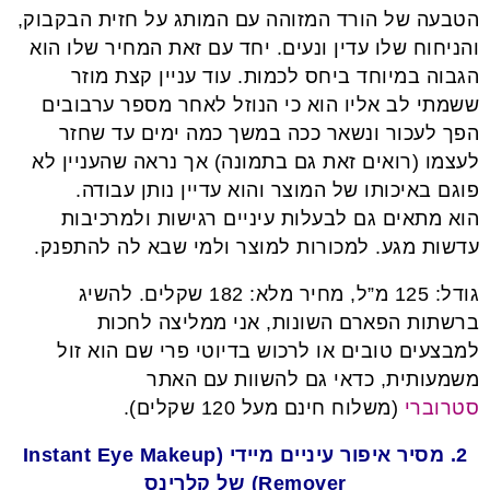
הטבעה של הורד המזוהה עם המותג על חזית הבקבוק,
והניחוח שלו עדין ונעים. יחד עם זאת המחיר שלו הוא
הגבוה במיוחד ביחס לכמות. עוד עניין קצת מוזר
ששמתי לב אליו הוא כי הנוזל לאחר מספר ערבובים
הפך לעכור ונשאר ככה במשך כמה ימים עד שחזר
לעצמו (רואים זאת גם בתמונה) אך נראה שהעניין לא
פוגם באיכותו של המוצר והוא עדיין נותן עבודה.
הוא מתאים גם לבעלות עיניים רגישות ולמרכיבות
עדשות מגע. למכורות למוצר ולמי שבא לה להתפנק.
גודל: 125 מ”ל, מחיר מלא: 182 שקלים. להשיג
ברשתות הפארם השונות, אני ממליצה לחכות
למבצעים טובים או לרכוש בדיוטי פרי שם הוא זול
משמעותית, כדאי גם להשוות עם האתר
סטרוברי
(משלוח חינם מעל 120 שקלים).
2. מסיר איפור עיניים מיידי (Instant Eye Makeup
Remover) של קלרינס