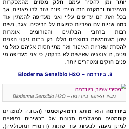
יותר זמן להסיר עימם
חלק מסוים
מהמסקרות
העמידות ובמקרה הזה הייתי פונה שוב לדו פאזיים, אך
בכל זאת הם עדיפים עליי ואני מעדיפה להמתין עוד
כמה שניות עם הפדיות ספוגות על הריסים. אגב, נשים
רבות ברחבי הבלוגים והפורומים אומרות
שהן משתמשות במוצרים הללו רק בתום ניקוי הפנים
להסרת שאריות האיפור ואף מתייחסות אליהם כאל מי
פנים, זו אופציה שאישית לא בדקתי, כי אני מעדיפה מי
פנים חזקים ומטהרים יותר.
8. ביודרמה – Bioderma Sensibio H2O
מסיר האיפור ביודרמה – Bioderma Sensibio H2O
ביודרמה
הוא
מותג דרמו-קוסמטי
(הכוונה למוצרים
קוסמטים המשלבים תכונות של תכשירים רפואיים
למתן מענה לבעיות עור שונות (דרמו=דרמוטולגיה),