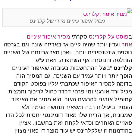
מסיר איפור עיניים מיידי של קלרינס
ב
פוסט על קלרינס
סקרתי
מסיר איפור עיניים
אחר
ועדין יותר שהיה קיים אז באריזה שונה וגם בגרסה
נוספת אינטנסיבית יותר, ואכן מאז אריזתם של השניים
הוחלפה והנוסחה אף השתפרה, וזאת ע”פ
קלרינס
“בשל ההתחשבות בעובדה שאיפור העיניים
הופך יותר ויותר עמיד עם השנים”. גם המסיר הזה
בדומה למסיר האיפור שכתבתי עליו בפוסט הקודם
מכיל ורד אורגני ומי פרחי דרדר כחול לריכוך ותמצית
קמומיל אורגני להרגעת העור. הוא מסיר את האיפור
העמיד ביעילות רבה ומשאיר תחושה נעימה ולא
שמנונית, אך הריח שלו מאוד דומיננטי יחסית לכל הדו
פאזיים האחרים וכדאי לקחת זאת בחשבון. אציין
בהזדמנות זו שלקלרינס יש עוד מוצר דו פאזי מצוין