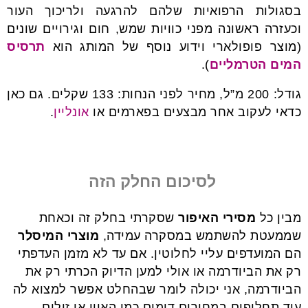
בסגולות הרפואיות שלהם להרגעה ולריכוך העור
וכעזרה ראשונה מפני כוויות שמש, חום וגירויים שונים
(מוצר פופולארי וידוע נוסף של המותג הוא
תרסיס
המים הטרמליים
).
גודל: 200 מ”ל, מחיר לפני הנחות: 133 שקלים. גם כאן
כדאי לעקוב אחר מבצעים בפארמים או
אונליין
.
לסיכום החלק הזה
מבין כל
מסירי האיפור
שסקרתי בחלק זה וכאחת
שממעטת להשתמש במסקרה עמידה,
מוצרי המיסלר
הם המועדפים עליי לחלוטין. אם עד לא מזמן העדפתי
רק את הביודרמה או אולי למען הדיוק הכרתי רק את
הביודרמה, אני יכולה לומר שבהחלט אפשר למצוא לה
עוד תחליפים במחירים דומים כמו האוון או זולים