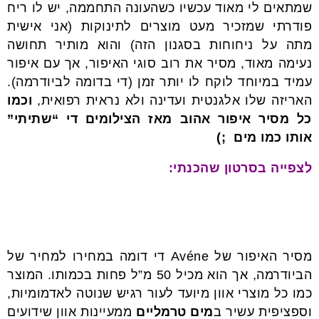
שמתאים לי מאוד עכשיו כשהעונה התחממה, יש לו ריח
פודרתי שמזכיר מעט מוצרים לתינוקות (אני אישית
מתה על ניחוחות בסגנון הזה) והוא מותיר תחושה
נעימה מאוד, מסיר את רוב סוגי האיפור, אך עם איפור
עמיד במיוחד לוקח לו יותר זמן (די בדומה לביודרמה).
האריזה שלו אלגנטית ועדינה ולא נראית רפואית,
וכמו
כל מסיר איפור אהוב מאז הצילומים די “שתיתי”
אותו כמו מים ;)
לצפייה בסרטון שהכנתי:
מסיר האיפור של Avéne די דומה במחירו למחיר של
הביודרמה, אך הוא מכיל 50 מ”ל פחות בכמותו. המוצר
כמו כל מוצרי אוון מיועד לעור רגיש שנוטה לאדמומיות,
וספציפית עשיר ב
מים טרמליים
ממעיינות אוון שידועים