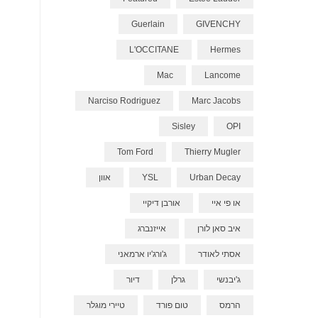
Guerlain
GIVENCHY
L'OCCITANE
Hermes
Mac
Lancome
Narciso Rodriguez
Marc Jacobs
Sisley
OPI
Tom Ford
Thierry Mugler
Urban Decay
YSL
אוון
או פי איי
אורבן דיקיי
איב סאן לורן
אייזנברג
אסתי לאודר
ג'ורג'יו ארמאני
ג'יבנשי
גרלן
דיור
הרמס
טום פורד
טיירי מוגלר