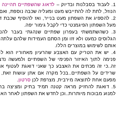
1. לעבוד בסבלנות ובדיוק –
לדאוג שהשפתיים תהיינה 
הנוזל, לתת לה להתייבש מעט ומעליה שכבה נוספת, ואם
2. להספיג את השפתון מעט בנייר, ואז להוסיף שכבת 
מעל השפתון הפיגמנטי כדי לקבל גימור יפה.
3. כשהשתמשתי בעפרון שפתיים שנהגתי בעבר להנ
הגלוסים כמעט ולא זזו ומן הסתם העמידות שלהם עלתה
אותם לשימוש במוצרים הללו.
4. יש את הטריק עם האצבע שהרעיון מאחוריו הוא ל
פנימה לתוך האיזור הפנימי של השפתיים ולמעשה נדב
זה..כי זה מכתים את האצבע כך שאני דואגת לעטוף או
שרידים על השפתיים..בכל מקרה אם אתן עושות זאת, 
מפעם אחת לתוצאה מירבית, מצרפת לכן
סרטון
.
5. דואגת להחזיק מראה קטנה תמיד בתיק ומציצה ב
למנוע מבוכות מיותרות..וכן לחדש את השפתון לאחר האו