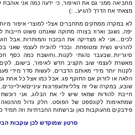
מחביאה ממני גם את האיפור, כי ידעה כמה אני אוהבת 
מצאתי את הדרך להגיע.. :)
לא במקרה ממתקים מתחברים אצלי למוצרי איפור מיוחדי
יפה, נשגב וארוז בצורה מתוקה שאנחנו פשוט חייבות לה
לכיס…אני לא מצדיקה את הבזבוז והמותרות..אבל חו
להרגיש נשית ומטופחת. ובכדי להוכיח לעצמי שאני בס
סיגריות..שבעבר נהגתי לקנות..וחושבת כמה כסף ח
מאשרת לעצמי שוב תקציב חדש לאיפור, בישום, לקים ו
לקנות יותר מידי מאותם הדברים, לעשות סדר מידי פע
הלאה או לזרוק אם התוקף פג. אבל כמו אצל כל אחת גם
שובע, במקרה שלי זה צלליות/עפרונות עיניים/איליינרים,
חייבת להודות שמאז שיש לי את הבלוג, אני רוכשת 
שמתאימות לקונספט של הפוסט. חלק גדול מההנאה ב
פידבקים מהעוקבות כאן וברשתות החברתיות וזה תמיד כיף
סרטון שמוקדש לכן עוקבות הבלו