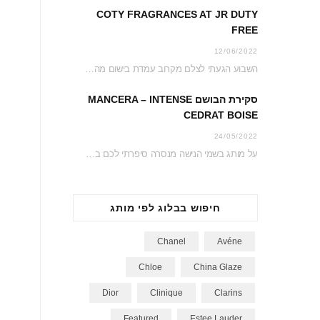
COTY FRAGRANCES AT JR DUTY
FREE
12/06/2022
השבוע הגעתי לצלם מקרוב עמדת בישום מהממת ממש בכניסה לג’יימס ריצ’רדסון דיוטי פרי. כל העמדה…
סקירת הבושם MANCERA – INTENSE
CEDRAT BOISE
24/05/2022
על מותג בשמי הנישה מנסרה סיפרתי לכם בשנה שעברה כשהגעתי לחנות הדיוטי פרי כדי לצלם…
חיפוש בבלוג לפי מותג
Chanel
Avéne
Chloe
China Glaze
Dior
Clinique
Clarins
Featured
Estee Lauder