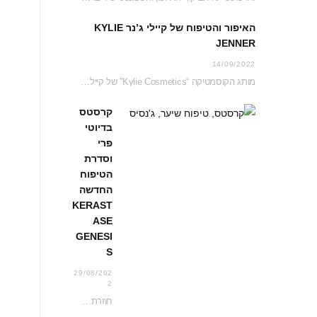
האיפור והטיפוח של קיילי ג’נר KYLIE
JENNER
14/09/2022
מותג הקוסמטיקה “Kylie Cosmetics” של קיילי ג’נר Kylie Jenner נחת בדיוטי פרי ג’יימס ריצ’רדסון וזכה…
קרסטס
בדיוטי
פרי
וסדרת
הטיפוח
החדשה
KERAST
ASE
GENESI
S
29/08/202
2
חוזרת לעדכן אתכם בכל החידושים בעמדת קרסטס בג’יימס ריצ’רדסון דיוטי פרי נכון לקיץ 2022 והפעם…