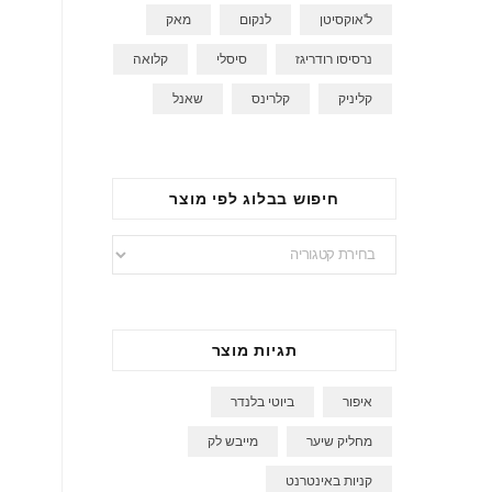
ל'אוקסיטן
לנקום
מאק
נרסיסו רודריגז
סיסלי
קלואה
קליניק
קלרינס
שאנל
חיפוש בבלוג לפי מוצר
חיפוש
בבלוג
לפי
מוצר
תגיות מוצר
איפור
ביוטי בלנדר
מחליק שיער
מייבש לק
קניות באינטרנט