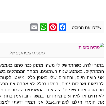
E
W
Pi
F
שתפו את הפוסט:
m
h
nt
a
ail
at
er
c
s
e
e
קופסת הממתקים שלי
A
st
b
p
o
בתור ילדה, כשהתחשק לי משהו מתוק ככה סתם באמצע
p
o
הממתקים. באמצע שנות השמונים, מבחר הממתקים בשוק
אני רואה היום, וההורים שלי באופן כללי מיעטו לקנ
k
לבריאות ואריכות ימים, בזמנו בכלל לא אהבה את הרעי
וזה הורס את השיניים” היה אחד המשפטים השגורים בפי
לאורחים או לאירועים מיוחדים, במשך רוב הזמן בתוך ק
את חומרי הגלם לאפייה..אבל אני תמיד ידעתי למצו