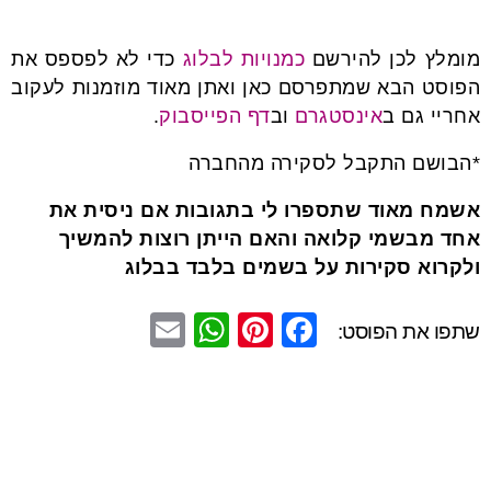
מומלץ לכן להירשם
כמנויות לבלוג
כדי לא לפספס את
הפוסט הבא שמתפרסם כאן ואתן מאוד מוזמנות לעקוב
אחריי גם ב
אינסטגרם
וב
דף הפייסבוק
.
*הבושם התקבל לסקירה מהחברה
אשמח מאוד שתספרו לי בתגובות אם ניסית את
אחד מבשמי קלואה והאם הייתן רוצות להמשיך
ולקרוא סקירות על בשמים בלבד בבלוג
E
W
Pi
F
שתפו את הפוסט:
m
h
nt
a
ail
at
er
c
s
e
e
A
st
b