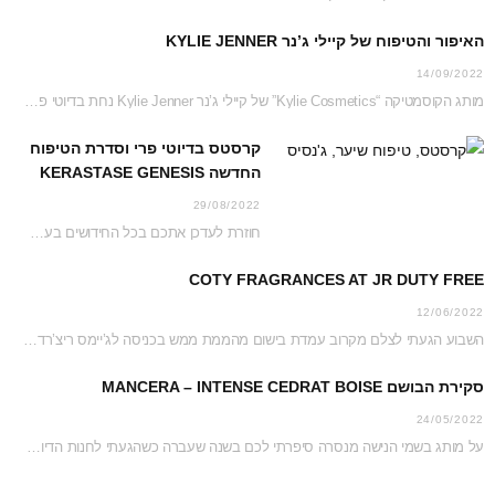
האיפור והטיפוח של קיילי ג’נר KYLIE JENNER
14/09/2022
מותג הקוסמטיקה “Kylie Cosmetics” של קיילי ג’נר Kylie Jenner נחת בדיוטי פרי ג’יימס ריצ’רדסון וזכה…
קרסטס בדיוטי פרי וסדרת הטיפוח
החדשה KERASTASE GENESIS
29/08/2022
חוזרת לעדכן אתכם בכל החידושים בעמדת קרסטס בג’יימס ריצ’רדסון דיוטי פרי נכון לקיץ 2022 והפעם…
COTY FRAGRANCES AT JR DUTY FREE
12/06/2022
השבוע הגעתי לצלם מקרוב עמדת בישום מהממת ממש בכניסה לג’יימס ריצ’רדסון דיוטי פרי. כל העמדה…
סקירת הבושם MANCERA – INTENSE CEDRAT BOISE
24/05/2022
על מותג בשמי הנישה מנסרה סיפרתי לכם בשנה שעברה כשהגעתי לחנות הדיוטי פרי כדי לצלם…