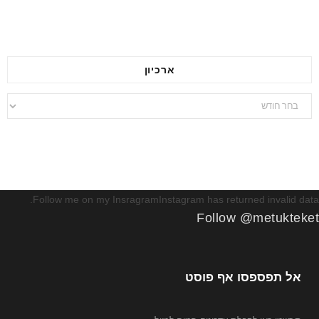
ארכיון
ארכיון
Follow me on my InsragramInstagram has returned invalid data.
Follow @metukteket
אל תפספסו אף פוסט