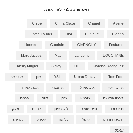
חיפוש בבלוג לפי מותג
Chloe
China Glaze
Chanel
Avéne
Estee Lauder
Dior
Clinique
Clarins
Hermes
Guerlain
GIVENCHY
Featured
Marc Jacobs
Mac
Lancome
L'OCCITANE
Thierry Mugler
Sisley
OPI
Narciso Rodriguez
Tom Ford
Urban Decay
YSL
אוון
או פי איי
אורבן דיקיי
איב סאן לורן
אייזנברג
אסתי לאודר
ג'ורג'יו ארמאני
ג'יבנשי
גרלן
דיור
הרמס
טום פורד
טיירי מוגלר
ל'אוקסיטן
לנקום
מאק
נרסיסו רודריגז
סיסלי
קלואה
קליניק
קלרינס
שאנל