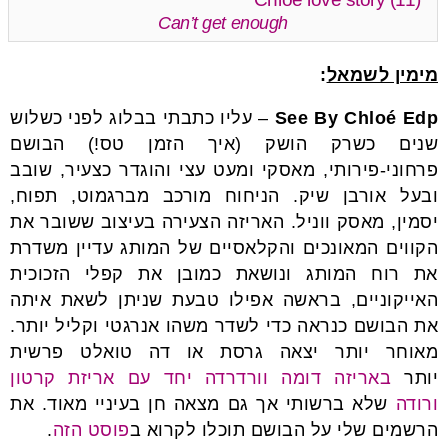
Can’t get enough
מימין לשמאל
:
See By Chloé Edp
– עליו כתבתי בבלוג לפני כשלוש
שנים כשרק הושק (איך הזמן טס!) הבושם
פרחוני-פירותי, מאסקי ומעט עצי והוגדר כצעיר, שובב
ובעל אורבן שיק. הניחוח מורכב מברגמוט, תפוח,
יסמין, מאסק ווניל. האריזה הצעירה בעיצוב ששובר את
הקווים המאונכים והקלאסיים של המותג עדיין משדרת
את רוח המותג ונושאת כמובן את קפלי הזכוכית
האייקוניים, בראשה אפילו טבעת שניתן לשאת איתה
את הבושם כנראה כדי לשדר משהו אנרגטי וקליל יותר.
מאוחר יותר יצאה גרסת או דה טואלט פרשית
יותר
באריזה דומה וורדרדה יחד עם אריזת קרטון
ורודה
שלא ברשותי אך גם מצאה חן בעיניי מאוד. את
הרשמים שלי על הבושם תוכלו לקרוא ב
פוסט הזה
.