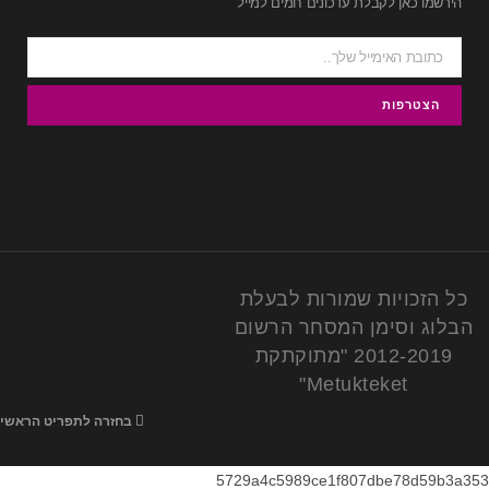
הירשמו כאן לקבלת עדכונים חמים למייל
כל הזכויות שמורות לבעלת
הבלוג וסימן המסחר הרשום
2012-2019 "מתוקתקת
Metukteket"
בחזרה לתפריט הראשי
5729a4c5989ce1f807dbe78d59b3a353