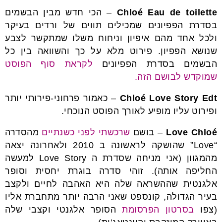
Chloé Eau de toilette
– הכי חדש מבין הבשמים
בסדרת הפפיונים שמכילים תווים של ורדים בעיקר
ולכל אחד מהם איפיון וניחוח משלו שמתקשר לצבע
שנושא הפפיון. פירוט מלא על כך והשוואה בין כל
הבשמים בסדרת הפפיונים
לקראת סוף הפוסט
שמוקדש לבושם הזה.
Chloé Love Story Edt
– כאמור פרחוני-פירותי יותר
ופירוט עליו מופיע לאורך הפוסט הנוכחי.
Love Chloé
– בושם
שרכשתי לפני כשנתיים
מהסדרה
“Love” שהושקה לראשונה ב 2010 ולאחרונה יצאה
מהמגוון (אני מניחה שסדרת ה Love Story למעשה
החליפה אותה). זוהי סדרה בוגרת יחסית וסופר
אלגנטית שההשראה שלה היא האהבה לחיים ולקצב
בעיר הגדולה, קונספט שאני הרבה יותר מתחברת אליו
(צפו
בסרטון הפרסומת
הסופר אלגנטי וקצבי שלה