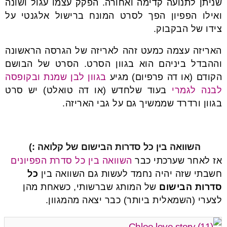
שניתן לתנועה קדימה ואחורה. הפקק עצמו עגול ושונה
ואילו הפפיון הפך לסרט המונח ברישול אלגנטי על
צידו של הבקבוק.
האריזה עצמה כמעט זהה לאריזה של הגרסה הראשונה
וההבדל ביניהם הוא בגוון הסרט. הסרט של הבושם
הקודם (או דה פרפיום) מגיע
בגוון לבן שמנת ובקופסה
לבנה לגמרי
בעוד שלחדש (או דה טואלט) יש סרט
בגוון ורדרד שממשיך גם על גבי האריזה.
א
השוואה בין כל סדרות הבישום של קלואה :)
אז לאחר שערכתי כבר
השוואה בין כל סדרת הפפיונים
חשבתי שזה יהיה נחמד לעשות גם השוואה בין
כל
סדרות הבישום
של המותג שברשותי, כשאחת מהן
לצערי (השמאלית ביותר) כבר יצאה מהמגוון.