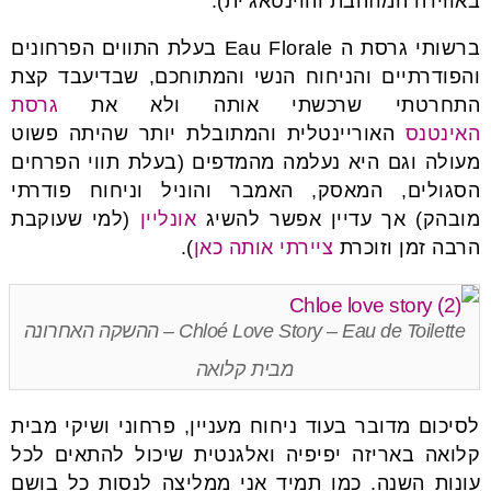
באווירה המוזהבת והוינטאג’ית).
ברשותי גרסת ה Eau Florale בעלת התווים הפרחונים
והפודרתיים והניחוח הנשי והמתוחכם, שבדיעבד קצת
התחרטתי שרכשתי אותה ולא את
גרסת
האינטנס
האוריינטלית והמתובלת יותר שהיתה פשוט
מעולה וגם היא נעלמה מהמדפים (בעלת תווי הפרחים
הסגולים, המאסק, האמבר והוניל וניחוח פודרתי
מובהק) אך עדיין אפשר להשיג
אונליין
(למי שעוקבת
הרבה זמן וזוכרת
ציירתי אותה כאן
).
Chloé Love Story – Eau de Toilette – ההשקה האחרונה
מבית קלואה
לסיכום מדובר בעוד ניחוח מעניין, פרחוני ושיקי מבית
קלואה באריזה יפיפיה ואלגנטית שיכול להתאים לכל
עונות השנה. כמו תמיד אני ממליצה לנסות כל בושם