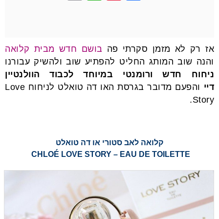
m
h
nt
a
ail
at
er
c
s
e
e
אז רק לא מזמן סקרתי פה
בושם חדש מבית קלואה
A
st
b
והנה שוב המותג החליט להפתיע שוב ולהשיק עבורנו
p
o
ניחוח חדש ורומנטי במיוחד לכבוד הוולנטיין
p
o
דיי
והפעם מדובר בגרסת האו דה טואלט לניחוח Love
k
Story.
קלואה לאב סטורי או דה טואלט
CHLOÉ LOVE STORY – EAU DE TOILETTE