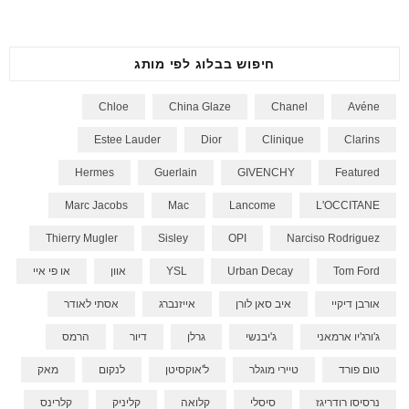
חיפוש בבלוג לפי מותג
Chloe
China Glaze
Chanel
Avéne
Estee Lauder
Dior
Clinique
Clarins
Hermes
Guerlain
GIVENCHY
Featured
Marc Jacobs
Mac
Lancome
L'OCCITANE
Thierry Mugler
Sisley
OPI
Narciso Rodriguez
Tom Ford
Urban Decay
YSL
אוון
או פי איי
אורבן דיקיי
איב סאן לורן
אייזנברג
אסתי לאודר
ג'ורג'יו ארמאני
ג'יבנשי
גרלן
דיור
הרמס
טום פורד
טיירי מוגלר
ל'אוקסיטן
לנקום
מאק
נרסיסו רודריגז
סיסלי
קלואה
קליניק
קלרינס