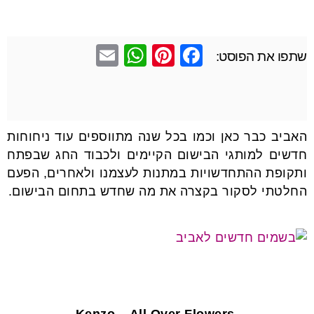
E
W
Pi
F
שתפו את הפוסט:
m
h
nt
a
ail
at
er
c
s
e
e
האביב כבר כאן וכמו בכל שנה מתווספים עוד ניחוחות
A
st
b
חדשים למותגי הבישום הקיימים ולכבוד החג שבפתח
p
o
ותקופת ההתחדשויות במתנות לעצמנו ולאחרים, הפעם
p
o
החלטתי לסקור בקצרה את מה שחדש בתחום הבישום.
k