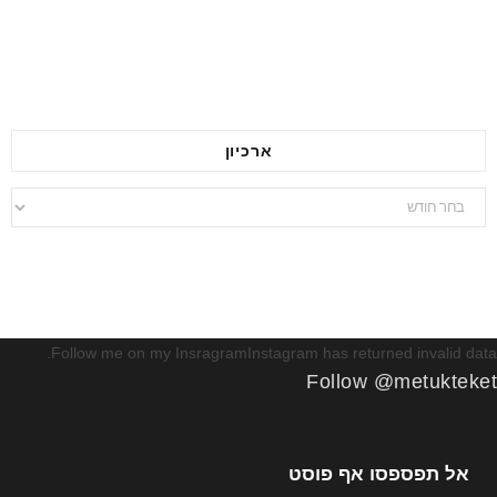
ארכיון
ארכיון
Follow me on my InsragramInstagram has returned invalid data.
Follow @metukteket
אל תפספסו אף פוסט