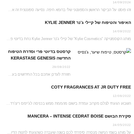
14/09/2024
זהו פוסט על הביקור הראשון והספונטני שלי ברומא היפה. נסיעה ספונטנית זה אמנם לא דבר…
האיפור והטיפוח של קיילי ג’נר KYLIE JENNER
14/09/2022
מותג הקוסמטיקה “Kylie Cosmetics” של קיילי ג’נר Kylie Jenner נחת בדיוטי פרי ג’יימס ריצ’רדסון וזכה…
קרסטס בדיוטי פרי וסדרת הטיפוח
החדשה KERASTASE GENESIS
29/08/2022
חוזרת לעדכן אתכם בכל החידושים בעמדת קרסטס בג’יימס ריצ’רדסון דיוטי פרי נכון לקיץ 2022 והפעם…
COTY FRAGRANCES AT JR DUTY FREE
12/06/2022
השבוע הגעתי לצלם מקרוב עמדת בישום מהממת ממש בכניסה לג’יימס ריצ’רדסון דיוטי פרי. כל העמדה…
סקירת הבושם MANCERA – INTENSE CEDRAT BOISE
24/05/2022
על מותג בשמי הנישה מנסרה סיפרתי לכם בשנה שעברה כשהגעתי לחנות הדיוטי פרי כדי לצלם…