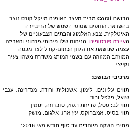
הבושם
Coral
מבית מעצב האופנה מייקל קורס נוצר
בהשראת החופים שטופי השמש של הריביירה
האיטלקית, צבע האלמוג והבתים הצבעוניים של
ה
עיירה פורטופינו
. הניחוח שלו פירותי-פרחוני והאריזה
עצמה שנושאת את הגוון הכתום-קורל לצד מכסה
המוזהב המזוהה עם בשמי המותג משדרת משהו צעיר
וקייצי.
מרכיבי הבושם:
תווים עליונים: לימון, אשכולית ורודה, מנדרינה, ענבי
שועל, פלפל ורוד
תווי לב: פטל, פריחת תפוז, טוברוזה, יסמין
תווי בסיס: אמברוקס, עץ ארז, אלגום, מושק
מחירי השקה מיוחדים עד סוף חודש מאי 2016: