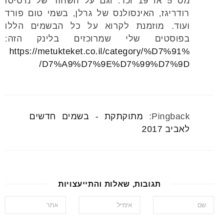
מס 5 או 19 וכו’. וגם על השחור של נרסיסו
רודריגז, האינסולנס של גרלן, בשמי טום פורד
ועוד. מוזמנת לקרוא על כל הבשמים הללו
בפוסטים שלי שמרוכזים בלינק הזה:
https://metukteket.co.il/category/%D7%91%
D7%A9%D7%9E%D7%99%D7%9D/
Pingback:
מתוקתקת - בשמים חדשים
לאביב 2017
תגובות, שאלות והתייעצויות