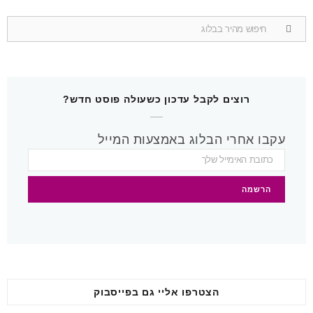
u
n
s
c
Search
for:
T
t
t
e
u
e
a
b
b
r
g
o
רוצים לקבל עדכון כשעולה פוסט חדש?
e
e
r
o
עקבו אחרי הבלוג באמצעות המייל
s
a
k
t
m
הצטרפו אליי גם בפייסבוק