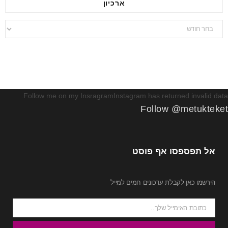
ארכיון
ארכיון
Follow me on my InsragramInstagram has returned invalid data.
Follow @metukteket
אל תפספסו אף פוסט
הירשמו כאן לקבלת עדכונים חמים למייל