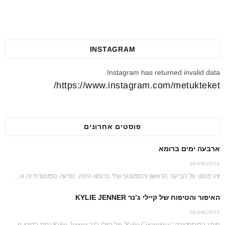
INSTAGRAM
Instagram has returned invalid data.
https://www.instagram.com/metukteket/
פוסטים אחרונים
ארבעה ימים ברומא
14/09/2024
זהו פוסט על הביקור הראשון והספונטני שלי ברומא היפה. נסיעה ספונטנית זה אמנם לא דבר…
האיפור והטיפוח של קיילי ג’נר KYLIE JENNER
14/09/2022
מותג הקוסמטיקה “Kylie Cosmetics” של קיילי ג’נר Kylie Jenner נחת בדיוטי פרי ג’יימס ריצ’רדסון וזכה…