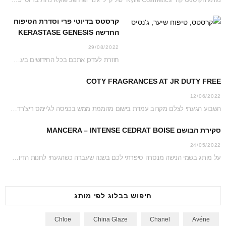
קרסטס בדיוטי פרי וסדרת הטיפוח
החדשה KERASTASE GENESIS
29/08/2022
חוזרת לעדכן אתכם בכל החידושים בעמדת קרסטס בג’יימס ריצ’רדסון דיוטי פרי נכון לקיץ 2022 והפעם…
COTY FRAGRANCES AT JR DUTY FREE
12/06/2022
השבוע הגעתי לצלם מקרוב עמדת בישום מהממת ממש בכניסה לג’יימס ריצ’רדסון דיוטי פרי. כל העמדה…
סקירת הבושם MANCERA – INTENSE CEDRAT BOISE
24/05/2022
על מותג בשמי הנישה מנסרה סיפרתי לכם בשנה שעברה כשהגעתי לחנות הדיוטי פרי כדי לצלם…
חיפוש בבלוג לפי מותג
Chloe
China Glaze
Chanel
Avéne