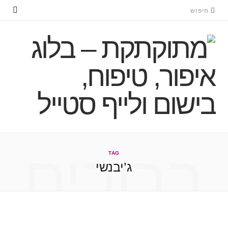
ברוכים
TAG
ג’יבנשי