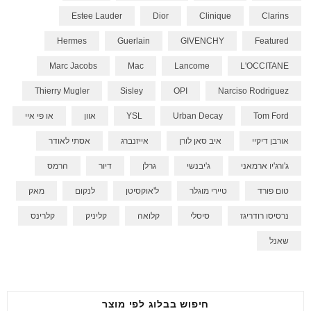
Estee Lauder
Dior
Clinique
Clarins
Hermes
Guerlain
GIVENCHY
Featured
Marc Jacobs
Mac
Lancome
L'OCCITANE
Thierry Mugler
Sisley
OPI
Narciso Rodriguez
Tom Ford
Urban Decay
YSL
אוון
או פי איי
אורבן דיקיי
איב סאן לורן
אייזנברג
אסתי לאודר
ג'ורג'יו ארמאני
ג'יבנשי
גרלן
דיור
הרמס
טום פורד
טיירי מוגלר
ל'אוקסיטן
לנקום
מאק
נרסיסו רודריגז
סיסלי
קלואה
קליניק
קלרינס
שאנל
חיפוש בבלוג לפי מוצר