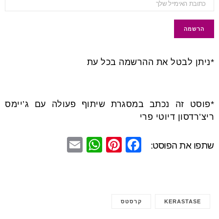
*ניתן לבטל את ההרשמה בכל עת
*פוסט זה נכתב במסגרת שיתוף פעולה עם ג’יימס
ריצ’רדסון דיוטי פרי
E
W
Pi
F
שתפו את הפוסט:
m
h
nt
a
ail
at
er
c
s
e
e
KERASTASE
קרסטס
A
st
b