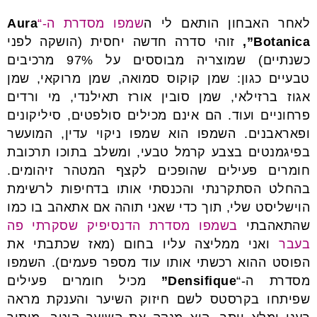
לאחר האבחון הותאם לי ה
שמפו מסדרת ה-“
Aura
Botanica”,
זוהי
סדרה חדשה יחסית (הושקה לפני
כשנתיים) שמוצריה מבוססים על 97% מרכיבים
טבעיים כגון: שמן קוקוס סמואה, שמן מרוקאי, שמן
אגוז ברזילאי, שמן סובין אורז תאילנדי, מי ורדים
פרחוניים ועוד. הם אינם מכילים סולפטים, סיליקונים
ופאראבנים. השמפו הוא שמפו ניקוי עדין, המועשר
בפיגמנטים בצבע קרמל טבעי, ומשלב בתוכו תרכובת
חומרים פעילים שהופכים לקצף המטהר זיהומים.
בהחלט הסתקרנתי והכנסתי אותו בדחיפות לרשימת
הוישליסט שלי, תוך כדי שאני תוהה אם אתאהב בו כמו
שהתאהבתי
בשמפו מסדרת הדנסיפיק שסקרתי פה
בעבר
ואני ממליצה עליו בחום (מאז שכתבתי את
הפוסט ההוא רכשתי אותו עוד מספר פעמים). השמפו
מסדרת ה-“
Densifique”
מכיל חומרים פעילים
שפיתחו בקרסטס לשם חיזוק השיער והענקת מראה