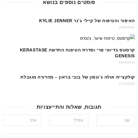
p
o
פוסטים נוספים בנושא
p
o
k
האיפור והטיפוח של קיילי ג’נר KYLIE JENNER
14/09/2022
קרסטס בדיוטי פרי וסדרת הטיפוח החדשה KERASTASE
GENESIS
29/08/2022
קולקציית אולה ג’ונסון של בובי בראון – מהדורה מוגבלת
27/10/2021
תגובות, שאלות והתייעצויות