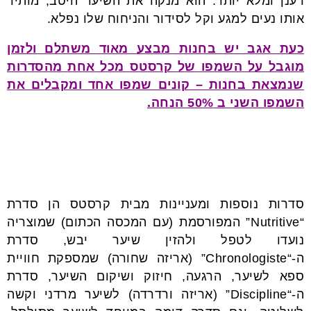
רענן ומלא יותר. הוא מנקה את השיער היטב, מותיר
אותו נעים למגע וקל לסידור והניחוח שלו נפלא.
כעת אגב יש בחנות מבצע מאוד משתלם ולזמן
מוגבל על השמפו של קרסטס מכל אחת מהסדרות
שנמצאת בחנות – קונים שמפו אחד ומקבלים את
השמפו השני ב 50% הנחה.
סדרות נוספות ומעניינות מבית קרסטס הן סדרת
“Nutritive” המפורסמת (עם המכסה הכתום) שמוצריה
נועדו לטפל ולהזין שיער יבש, סדרת
ה-“Chronologiste” (אריזה שחורה) שמספקת חוויית
ספא לשיער, הרגעה, חיזוק ושיקום השיער, סדרת
ה-“Discipline” (אריזה ורדרדה) לשיער מרדני וקשה