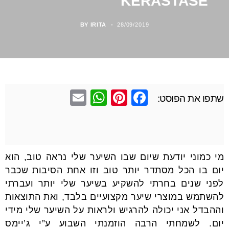
KÉRASTASE
BY
IRITA
28/09/2019
E
W
Pi
F
שתפו את הפוסט:
m
h
nt
a
ail
at
er
c
s
e
e
מי כמוני יודעת שיום שבו השיער שלי נראה טוב, הוא
A
st
b
יום בו הכל מסתדר יותר טוב וזו אחת הסיבות שכבר
p
o
לפני שנים בחרתי להשקיע בשיער שלי יותר ועברתי
p
o
להשתמש במוצרי שיער מקצועיים בלבד, ואת התוצאות
k
וההבדל אני יכולה להרגיש ולראות על השיער שלי מידי
יום. לשמחתי הרבה הוזמנתי השבוע ע”י ג’יימס