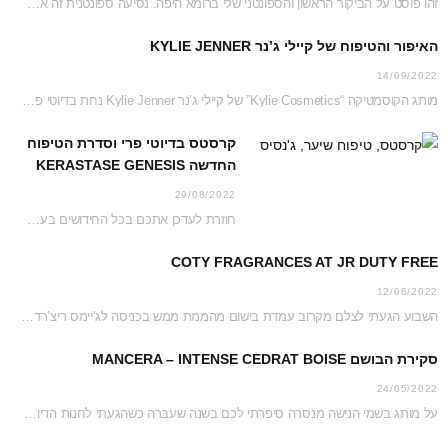
זהו פוסט על הביקור הראשון והספונטני שלי ברומא היפה. נסיעה ספונטנית זה אמנם לא דבר…
האיפור והטיפוח של קיילי ג’נר KYLIE JENNER
14/09/2022
מותג הקוסמטיקה “Kylie Cosmetics” של קיילי ג’נר Kylie Jenner נחת בדיוטי פרי ג’יימס ריצ’רדסון וזכה…
קרסטס בדיוטי פרי וסדרת הטיפוח
החדשה KERASTASE GENESIS
29/08/2022
חוזרת לעדכן אתכם בכל החידושים בעמדת קרסטס בג’יימס ריצ’רדסון דיוטי פרי נכון לקיץ 2022 והפעם…
COTY FRAGRANCES AT JR DUTY FREE
12/06/2022
השבוע הגעתי לצלם מקרוב עמדת בישום מהממת ממש בכניסה לג’יימס ריצ’רדסון דיוטי פרי. כל העמדה…
סקירת הבושם MANCERA – INTENSE CEDRAT BOISE
24/05/2022
על מותג בשמי הנישה מנסרה סיפרתי לכם בשנה שעברה כשהגעתי לחנות הדיוטי פרי כדי לצלם…