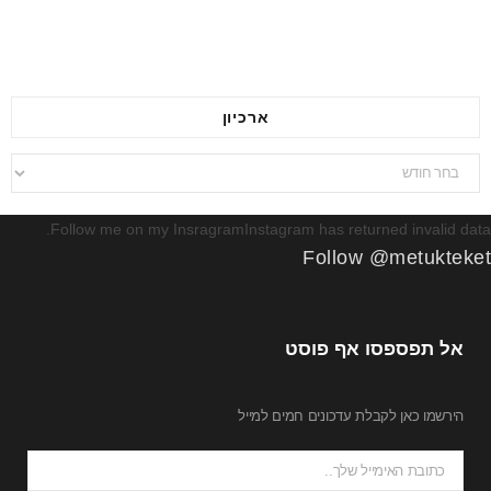
ארכיון
ארכיון
Follow me on my InsragramInstagram has returned invalid data.
Follow @metukteket
אל תפספסו אף פוסט
הירשמו כאן לקבלת עדכונים חמים למייל