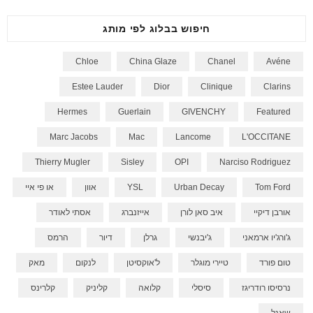
חיפוש בבלוג לפי מותג
Chloe
China Glaze
Chanel
Avéne
Estee Lauder
Dior
Clinique
Clarins
Hermes
Guerlain
GIVENCHY
Featured
Marc Jacobs
Mac
Lancome
L'OCCITANE
Thierry Mugler
Sisley
OPI
Narciso Rodriguez
Tom Ford
Urban Decay
YSL
אוון
או פי איי
אורבן דיקיי
איב סאן לורן
אייזנברג
אסתי לאודר
ג'ורג'יו ארמאני
ג'יבנשי
גרלן
דיור
הרמס
טום פורד
טיירי מוגלר
ל'אוקסיטן
לנקום
מאק
נרסיסו רודריגז
סיסלי
קלואה
קליניק
קלרינס
שאנל