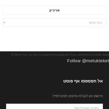
ארכיון
ארכיון
Follow me on my InsragramInstagram has returned invalid data.
Follow @metukteket
אל תפספסו אף פוסט
הירשמו כאן לקבלת עדכונים חמים למייל