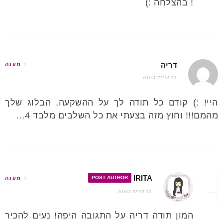
! בהצלחה :)
דריה
מענה
11 שנים AGO
היי! :) קודם כל תודה לך על ההשקעה, הבלוג שלך
מהמם!!! וחוץ מזה בצעתי את כל השלבים מלבד 4…
IRITA
POST AUTHOR
מענה
11 שנים AGO
המון תודה דריה על התגובה היפה! נעים להכיר