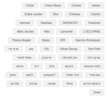
Chloe
China Glaze
Chanel
Avéne
Estee Lauder
Dior
Clinique
Clarins
Hermes
Guerlain
GIVENCHY
Featured
Marc Jacobs
Mac
Lancome
L'OCCITANE
Thierry Mugler
Sisley
OPI
Narciso Rodriguez
Tom Ford
Urban Decay
YSL
אוון
או פי איי
אורבן דיקיי
איב סאן לורן
אייזנברג
אסתי לאודר
ג'ורג'יו ארמאני
ג'יבנשי
גרלן
דיור
הרמס
טום פורד
טיירי מוגלר
ל'אוקסיטן
לנקום
מאק
נרסיסו רודריגז
סיסלי
קלואה
קליניק
קלרינס
שאנל