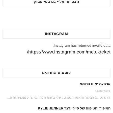
הצטרפו אליי גם בפייסבוק
INSTAGRAM
Instagram has returned invalid data.
https://www.instagram.com/metukteket/
פוסטים אחרונים
ארבעה ימים ברומא
14/09/2024
זהו פוסט על הביקור הראשון והספונטני שלי ברומא היפה. נסיעה ספונטנית זה אמנם לא דבר…
האיפור והטיפוח של קיילי ג’נר KYLIE JENNER