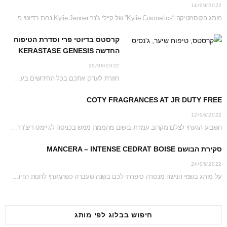
14/09/2022
מותג הקוסמטיקה “Kylie Cosmetics” של קיילי ג’נר Kylie Jenner נחת בדיוטי פרי ג’יימס ריצ’רדסון וזכה…
קרסטס בדיוטי פרי וסדרת הטיפוח
החדשה KERASTASE GENESIS
29/08/2022
חוזרת לעדכן אתכם בכל החידושים בעמדת קרסטס בג’יימס ריצ’רדסון דיוטי פרי נכון לקיץ 2022 והפעם…
COTY FRAGRANCES AT JR DUTY FREE
12/06/2022
השבוע הגעתי לצלם מקרוב עמדת בישום מהממת ממש בכניסה לג’יימס ריצ’רדסון דיוטי פרי. כל העמדה…
סקירת הבושם MANCERA – INTENSE CEDRAT BOISE
24/05/2022
על מותג בשמי הנישה מנסרה סיפרתי לכם בשנה שעברה כשהגעתי לחנות הדיוטי פרי כדי לצלם…
חיפוש בבלוג לפי מותג