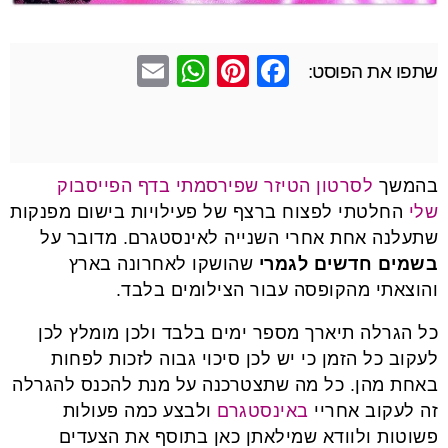
E
W
Pi
F
שתפו את הפוסט:
m
h
nt
a
ail
at
er
c
s
e
e
בהמשך
לסרטון הטיזר שפירסמתי בדף הפייסבוק
A
st
b
שלי
החלטתי לפצוח ברצף של פעילויות בישום מפנקות
p
o
שתעלנה אחת אחרי השנייה לאינסטגרם. מדובר על
p
o
בשמים חדשים לגמרי
שהושקו לאחרונה בארץ
k
והוצאתי מהקופסה עבור הצילומים בלבד.
כל הגרלה תיארך מספר ימים בלבד ולכן מומלץ לכן
לעקוב כל הזמן כי יש לכן סיכוי גבוה לזכות לפחות
באחת מהן. כל מה שתצטרכנה על מנת להכנס להגרלה
זה לעקוב אחריי
באינסטגרם
ולבצע כמה פעולות
פשוטות ולוודא שמילאתן כאן בתוסף את הצעדים