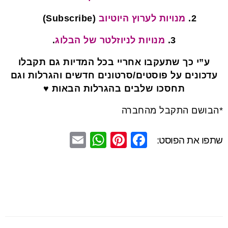
2.
מנויות לערוץ היוטיוב
(Subscribe)
3.
מנויות לניוזלטר של הבלוג
.
ע”י כך שתעקבו אחריי בכל המדיות גם תקבלו
עדכונים על פוסטים/סרטונים חדשים והגרלות וגם
תחסכו שלבים בהגרלות הבאות ♥
*הבושם התקבל מהחברה
E
W
Pi
F
שתפו את הפוסט:
m
h
nt
a
ail
at
er
c
s
e
e
A
st
b
p
o