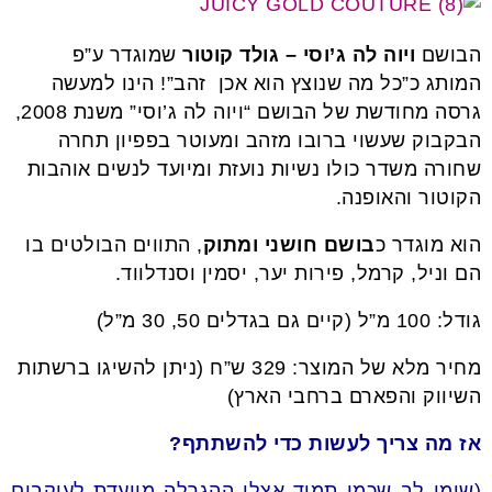
הבושם
ויוה לה ג’וסי
– גולד קוטור
שמוגדר ע”פ
המותג כ”כל מה שנוצץ הוא אכן זהב”! הינו למעשה
גרסה מחודשת של הבושם “ויוה לה ג’וסי” משנת 2008,
הבקבוק שעשוי ברובו מזהב ומעוטר בפפיון תחרה
שחורה משדר כולו נשיות נועזת ומיועד לנשים אוהבות
הקוטור והאופנה.
הוא מוגדר כ
בושם חושני ומתוק
, התווים הבולטים בו
הם וניל, קרמל, פירות יער, יסמין וסנדלווד.
גודל: 100 מ”ל (קיים גם בגדלים 50, 30 מ”ל)
מחיר מלא של המוצר: 329 ש”ח (ניתן להשיגו ברשתות
השיווק והפארם ברחבי הארץ)
אז מה צריך לעשות כדי להשתתף?
(שימו לב שכמו תמיד אצלי ההגרלה מיועדת לעוקבים