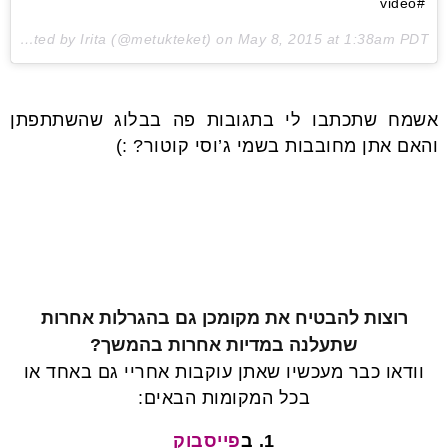
#video
A video posted by Irita (@metukteket) on
May 8, 2015 at 1:38am PDT
אשמח שתכתבו לי בתגובות פה בבלוג שהשתתפתן
והאם אתן מחובבות בשמי ג’וסי קוטור? :)
רוצות להבטיח את מקומכן גם בהגרלות אחרות
שתעלנה במדיות אחרות בהמשך?
וודאו כבר מעכשיו שאתן עוקבות אחריי גם באחד או
בכל המקומות הבאים:
1. ב
פייסבוק