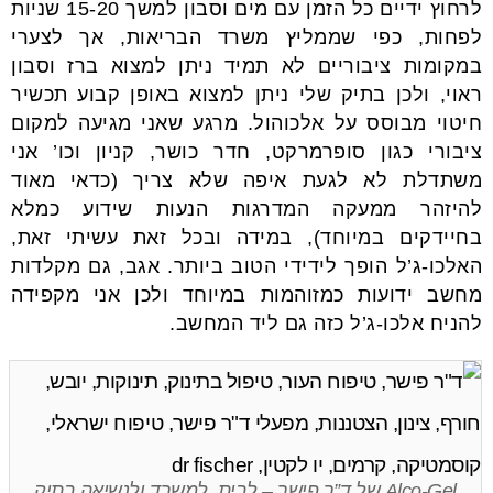
לרחוץ ידיים כל הזמן עם מים וסבון למשך 15-20 שניות
לפחות, כפי שממליץ משרד הבריאות, אך לצערי
במקומות ציבוריים לא תמיד ניתן למצוא ברז וסבון
ראוי, ולכן בתיק שלי ניתן למצוא באופן קבוע תכשיר
חיטוי מבוסס על אלכוהול. מרגע שאני מגיעה למקום
ציבורי כגון סופרמרקט, חדר כושר, קניון וכו’ אני
משתדלת לא לגעת איפה שלא צריך (כדאי מאוד
להיזהר ממעקה המדרגות הנעות שידוע כמלא
בחיידקים במיוחד), במידה ובכל זאת עשיתי זאת,
האלכו-ג’ל הופך לידידי הטוב ביותר. אגב, גם מקלדות
מחשב ידועות כמזוהמות במיוחד ולכן אני מקפידה
להניח אלכו-ג’ל כזה גם ליד המחשב.
Alco-Gel של ד”ר פישר – לבית, למשרד ולנשיאה בתיק