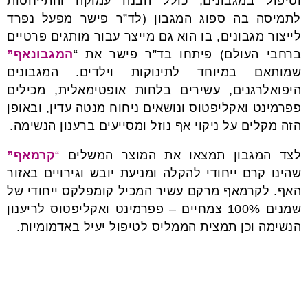
וטיפול במגבונים, כולל הבנה עמוקה והתייחסות
לתמיסה בה ספוג המגבון (לד”ר פישר מפעל נפרד
לייצור מגבונים, בו הוא גם מייצר עבור מותגים פרטיים
ברחבי העולם) פיתחו בד”ר פישר את “
המגבונאף”
שמותאם במיוחד לתינוקות וילדים. המגבונים
היפואלרגנים, עשירים בלחות אופטימאלית, מכילים
פפרמינט ואקליפטוס ונושאים ניחוח מנטה עדין, ובאופן
הזה מקלים על ניקוי אף נוזל ומסייעים ברענון הנשימה.
לצד המגבון תמצאו את המוצר המשלים
“
קרמאף”
שהינו קרם ייחודי להקלה ומניעת יובש וגירויים באזור
האף. לקרמאף מרקם עשיר המכיל קומפלקס ייחודי של
שמנים 100% צמחיים – פפרמינט ואקליפטוס לריענון
הנשימה וכן תמצית הממליס לטיפול יעיל באדמומיות.