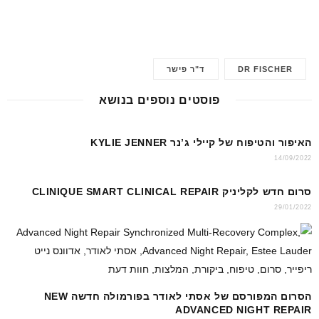
m
h
nt
a
ail
at
er
c
s
e
e
DR FISCHER
ד"ר פישר
A
st
b
p
o
פוסטים נוספים בנושא
p
o
k
האיפור והטיפוח של קיילי ג’נר KYLIE JENNER
14/09/2022
סרום חדש לקליניק CLINIQUE SMART CLINICAL REPAIR
29/01/2022
הסרום המפורסם של אסתי לאודר בפורמולה חדשה NEW
ADVANCED NIGHT REPAIR