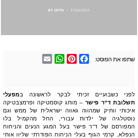
BY
IRITA
17/12/2017
E
W
Pi
F
שתפו את הפוסט:
m
h
nt
a
ail
at
er
c
s
e
e
לפני כשבועיים זכיתי לבקר לראשונה ב
מפעלי
A
st
b
תשלובת ד”ר פישר
– מותג קוסמטיקה ופרמצבטיקה
p
o
איכותי וותיק שמהווה גאווה ישראלית של ממש וגם
p
o
נוסטלגיה של ילדות עבורי, החל מהקמיל בלו
k
המפורסם של ד”ר פישר בעל המגע הנעים והניחוח
הנפלא, קרמי הגוף בעלי הניחוח הפודרתי שליוו אותי