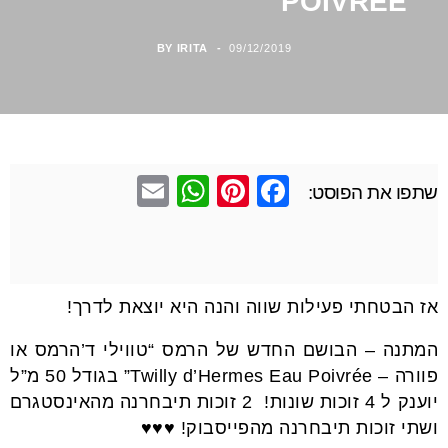
POIVRÉE
BY
IRITA
09/12/2019
E
W
Pi
F
שתפו את הפוסט:
m
h
nt
a
ail
at
er
c
s
e
e
אז הבטחתי פעילות שווה והנה היא יוצאת לדרך!
A
st
b
p
o
המתנה – הבושם החדש של הרמס “טווילי ד’הרמס או
p
o
פוורה – Twilly d’Hermes Eau Poivrée” בגודל 50 מ”ל
יוענק ל 4 זוכות שונות! 2 זוכות תיבחרנה מהאינסטגרם
k
ושתי זוכות תיבחרנה מהפייסבוק! ♥♥♥