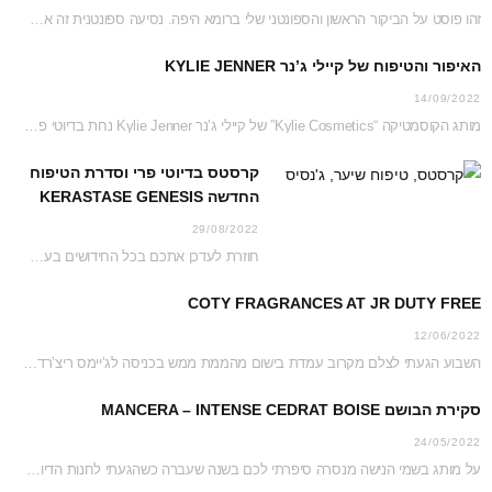
זהו פוסט על הביקור הראשון והספונטני שלי ברומא היפה. נסיעה ספונטנית זה אמנם לא דבר…
האיפור והטיפוח של קיילי ג’נר KYLIE JENNER
14/09/2022
מותג הקוסמטיקה “Kylie Cosmetics” של קיילי ג’נר Kylie Jenner נחת בדיוטי פרי ג’יימס ריצ’רדסון וזכה…
קרסטס בדיוטי פרי וסדרת הטיפוח
החדשה KERASTASE GENESIS
29/08/2022
חוזרת לעדכן אתכם בכל החידושים בעמדת קרסטס בג’יימס ריצ’רדסון דיוטי פרי נכון לקיץ 2022 והפעם…
COTY FRAGRANCES AT JR DUTY FREE
12/06/2022
השבוע הגעתי לצלם מקרוב עמדת בישום מהממת ממש בכניסה לג’יימס ריצ’רדסון דיוטי פרי. כל העמדה…
סקירת הבושם MANCERA – INTENSE CEDRAT BOISE
24/05/2022
על מותג בשמי הנישה מנסרה סיפרתי לכם בשנה שעברה כשהגעתי לחנות הדיוטי פרי כדי לצלם…