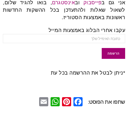
אני גם ב
פייסבוק
וב
אינסטגרם
, בואו להגיד שלום,
לשאול שאלות ולהתעדכן בכל ההשקות החדשות
ראשונות באמצעות הסטוריז.
עקבו אחרי הבלוג באמצעות המייל
*ניתן לבטל את ההרשמה בכל עת
E
W
Pi
F
שתפו את הפוסט:
m
h
nt
a
ail
at
er
c