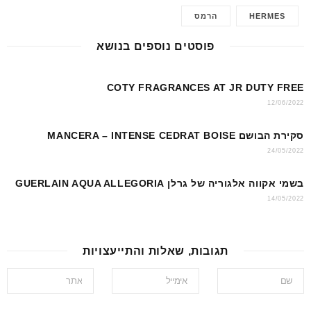
s
e
e
HERMES
הרמס
A
st
b
p
o
פוסטים נוספים בנושא
p
o
k
COTY FRAGRANCES AT JR DUTY FREE
12/06/2022
סקירת הבושם MANCERA – INTENSE CEDRAT BOISE
24/05/2022
בשמי אקווה אלגוריה של גרלן GUERLAIN AQUA ALLEGORIA
14/05/2022
תגובות, שאלות והתייעצויות