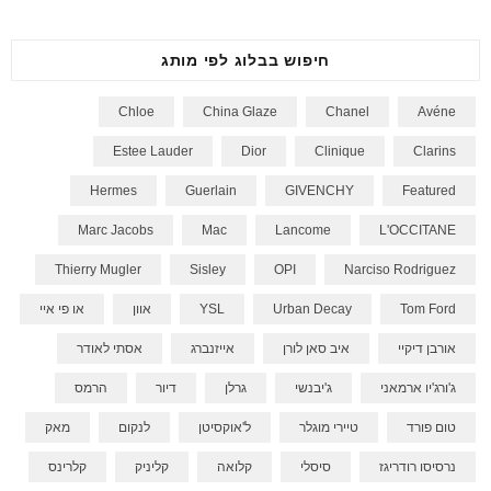
חיפוש בבלוג לפי מותג
Chloe
China Glaze
Chanel
Avéne
Estee Lauder
Dior
Clinique
Clarins
Hermes
Guerlain
GIVENCHY
Featured
Marc Jacobs
Mac
Lancome
L'OCCITANE
Thierry Mugler
Sisley
OPI
Narciso Rodriguez
Tom Ford
Urban Decay
YSL
אוון
או פי איי
אורבן דיקיי
איב סאן לורן
אייזנברג
אסתי לאודר
ג'ורג'יו ארמאני
ג'יבנשי
גרלן
דיור
הרמס
טום פורד
טיירי מוגלר
ל'אוקסיטן
לנקום
מאק
נרסיסו רודריגז
סיסלי
קלואה
קליניק
קלרינס