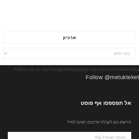
ארכיון
ארכיון
Follow me on my InsragramInstagram has returned invalid data.
Follow @metukteket
אל תפספסו אף פוסט
הירשמו כאן לקבלת עדכונים חמים למייל