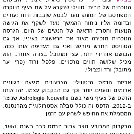
הנוכחית של הבית. טווילי שנקרא על שם צעיף היוקרה
המפורסם של המותג נועד לבטא שובבות ורוח נעורים
ובדומה אליו ניחוח ההמשך נועד לשקף את הגישה
הנועזת וחסרת הדאגה של הנשים של היום. הגרסה
הנוכחית מזכירה מאוד את הראשונה בעיניי, אך גם
הטוויסט החדש מורגש ואני גם מעדיפה אותו ככה.
הבושם אוורירי יותר, עצי ומתובל בצורה אחרת. הוא
מכיל שלושה תווים מרכזיים: פלפל ורוד (פרי יער
מתובל) ורד ופצ’ולי.
אריזת הדפס ה”טווילי” הצבעונית מגיעה בגוונים
אדומים ונועזים יותר וכך גם הבקבוק עצמו. זהו אותו
הדפס של צעיף משי בשם Astrologie Nouvelle שנוצר
ב-2012. הדפס זה כולל טבלה אסטרולוגית מהרנסנס,
המסמלת את החופש לשחק עם הזמן.
הבקבוק המרובע נוצר עבור הרמס כבר בשנת 1951,