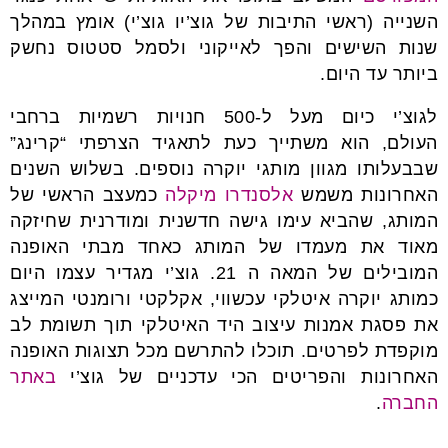
השנייה (ראשי התיבות של גוצ’יו גוצ’י) אומץ במהלך
שנות השישים והפך לאייקוני ולסמל סטטוס נחשק
ביותר עד היום.
לגוצ’י כיום מעל ל-500 חנויות רשמיות ברחבי
העולם, הוא משתייך כעת לתאגיד הצרפתי “קרינג”
שבבעלותו מגוון מותגי יוקרה נוספים. בשלוש השנים
האחרונות משמש
אלסנדרו מיקלה
כמעצב הראשי של
המותג, שהביא עימו גישה חדשנית ומודרנית שחיזקה
מאוד את מעמדו של המותג כאחד מבתי האופנה
המובילים של המאה ה 21. גוצ’י מגדיר עצמו היום
כמותג יוקרה איטלקי עכשווי, אקלקטי ורומנטי המייצג
את פסגת אמנות עיצוב היד האיטלקי תוך תשומת לב
מוקפדת לפרטים. תוכלו להתרשם מכל תצוגות האופנה
האחרונות והפריטים הכי עדכניים של גוצ’י
באתר
החברה
.