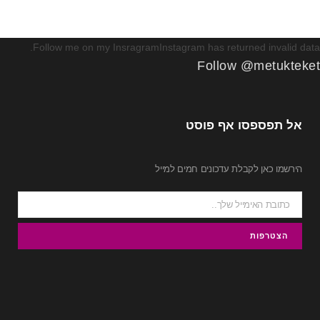
Follow me on my InsragramInstagram has returned invalid data.
Follow @metukteket
אל תפספסו אף פוסט
הירשמו כאן לקבלת עדכונים חמים למייל