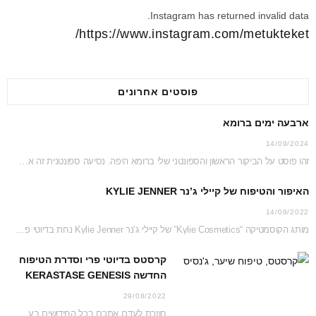
Instagram has returned invalid data.
https://www.instagram.com/metukteket/
פוסטים אחרונים
ארבעה ימים ברומא
14/09/2024
זהו פוסט על הביקור הראשון והספונטני שלי ברומא היפה. נסיעה ספונטנית זה אמנם לא דבר…
האיפור והטיפוח של קיילי ג’נר KYLIE JENNER
14/09/2022
מותג הקוסמטיקה “Kylie Cosmetics” של קיילי ג’נר Kylie Jenner נחת בדיוטי פרי ג’יימס ריצ’רדסון וזכה…
קרסטס בדיוטי פרי וסדרת הטיפוח
החדשה KERASTASE GENESIS
29/08/2022
חוזרת לעדכן אתכם בכל החידושים בעמדת קרסטס בג’יימס ריצ’רדסון דיוטי פרי נכון לקיץ 2022 והפעם…