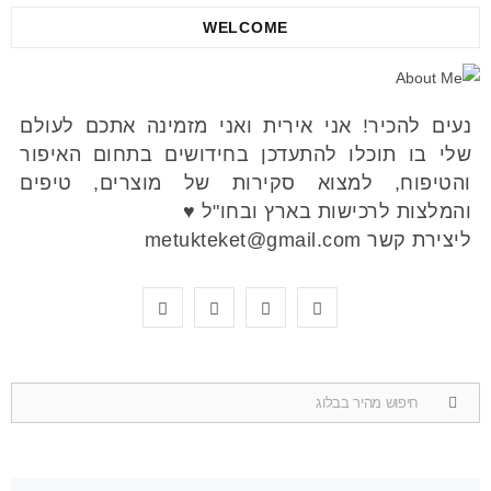
WELCOME
נעים להכיר! אני אירית ואני מזמינה אתכם לעולם
שלי בו תוכלו להתעדכן בחידושים בתחום האיפור
והטיפוח, למצוא סקירות של מוצרים, טיפים
והמלצות לרכישות בארץ ובחו"ל ♥
ליצירת קשר metukteket@gmail.com
Y
P
I
F
o
i
n
a
u
n
s
c
Search
for:
T
t
t
e
u
e
a
b