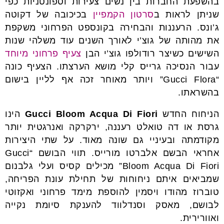
בהשפעת החברות בין נשים צעירות וספונטניות כפי
שניתן לראות ב
סרטון הקמפיין
בכיכובה של דקוטה
ג’ונס. הרעננות והבחירה בקונספט הפרחוני משקפת
את מהותה של גוצ’י לאורך השנים עוד משלהי שנות
השישים כשיצר רודולפו גוצ’י הבן
צעיף פרחוני מיוחד
עבור הנסיכה גרייס קלי מושא הערצתו. הצעיף כונה
“Gucci Flora” ויותר מאוחר זכה אף לליין בישום
בהשראתו.
הניחוח החדש
Gucci Bloom Acqua Di Fiori
הינו
גרסת או דה טואלט רעננה, ירקרקה ואנרגטית יותר
מקודמתה ובעיניי גם שונה מאוד. על שתי היצירות
אחראי הבשם אלברטו מורייס. תווי הבושם “Gucci
Bloom Acqua Di Fiori”
מכילים קסיס ועלי גלבנום
שמביאים איתם ניחוחות של תחילת עונת הפריחה,
טוברוז מהודו ויסמין להוספת מימד פרחוני ואקזוטי
לבושם, מאסק וסנדלווד להענקת סיומת נקייה
ואוורירית.