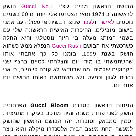
הבושם הראשון מבית גוצ’י
Gucci No.1
הושק
לראשונה ב 1974 ומאז הצטרפו אליו יותר מ 60 בשמים
נוספים
לאישה
ו
לגבר
שנוצרו בשיתופי פעולה עם אמני
בישום מובילים. ההיכרות האישית הראשונה שלי עם
בשמי המותג מעלה בי חיוך נוסטלגי והיא החלה
כשרכשתי את הבושם
Gucci Rush
הנפלא ממש כשהוא
הושק בשנת 1999. בזמנו כל כך אהבתי אותו
שהשתמשתי בו מידי יום והצלחתי לסיים ברצף שני
בקבוקים שלמים. מה שבוודאי לא קורה לי היום, כי אני
נהנית לגוון וכמעט ולא משתמשת באותו הבושם יום
אחר יום.
הניחוח הראשון בסדרת
Gucci Bloom
הפרחונית
הושק לפני פחות משנה והיה מורכב בעיקרו מתמציות
יסמין סמבאק וטוברוז. זהו הבושם הראשון שהושק
למעשה תחת מעצב הבית אלסנדרו מיקלה והוא נוצר