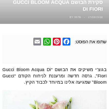
סקירת הבושם GUCCI BLOOM ACQUA
DI FIORI
BY
IRITA
27/06/2018
E
W
Pi
F
שתפו את הפוסט:
m
h
nt
a
ail
at
er
c
s
e
e
בגוצ’י משיקים את הבושם “Gucci Bloom Acqua Di
A
st
b
Fiori”, גרסה חדשה ומרעננת לניחוח הקודם “Gucci
p
o
Bloom” שמגיעה אלינו במיוחד לכבוד הקיץ.
p
o
k