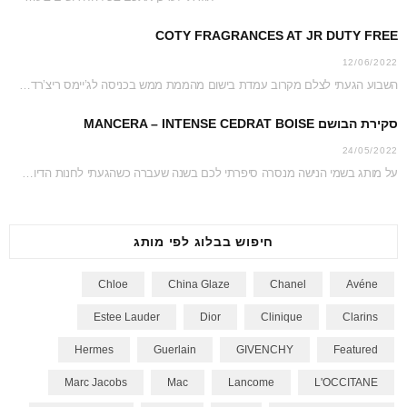
COTY FRAGRANCES AT JR DUTY FREE
12/06/2022
השבוע הגעתי לצלם מקרוב עמדת בישום מהממת ממש בכניסה לג’יימס ריצ’רדסון דיוטי פרי. כל העמדה…
סקירת הבושם MANCERA – INTENSE CEDRAT BOISE
24/05/2022
על מותג בשמי הנישה מנסרה סיפרתי לכם בשנה שעברה כשהגעתי לחנות הדיוטי פרי כדי לצלם…
חיפוש בבלוג לפי מותג
Chloe
China Glaze
Chanel
Avéne
Estee Lauder
Dior
Clinique
Clarins
Hermes
Guerlain
GIVENCHY
Featured
Marc Jacobs
Mac
Lancome
L'OCCITANE