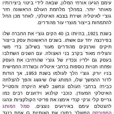
עימם הגיעו אורחי המלון, שבאה לידי ביטוי ביצירותיו
מאוחר יותר. במהלך מלחמת העולם הראשונה חזר
גוצ’י לאיטליה ושירת בצבא האיטלקי, לאחר מכן החל
להתמחות בייצור מוצרי עור מהודרים.
בשנת 1921, בהיותו בן 40 הקים גוצ’י את החברה שלו
בפירנצה יחד עם אשתו. בשנים הראשונות עסק בייצור
תיקים וארנקים מהודרים מעור בשילוב בדי משי
והצליח מאוד בקרב בני האצולה. עם השנים השתלבו
בעסק גם ילדיו ונכדיו של גוצ’י שהרחיבו את העסק
ופתחו חנויות נוספות ברחבי איטליה ובשדרה החמישית
בניו יורק. גוצ’י הלך לעולמו בשנת 1953, אך הודות
לדור ההמשך שלו, המותג שלו שיגשג והפך להצלחה
כבירה ברחבי העולם ונחשב לשיא היוקרה והסטייל
האיטלקי המעודן. כוכבי קולנוע וידוענים רבים כמו
גרייס קלי וג’קי קנדי אימצו את פריטי הקולקציות ונהגו
להצטלם עימם באירועים נוצצים.
סמל המותג
המפורסם
המשלב בתוכו את האותיות G אחת כנגד