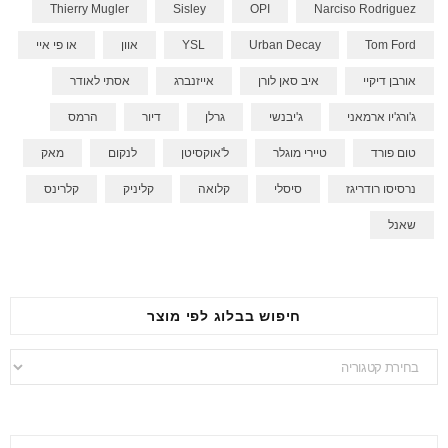
Thierry Mugler
Sisley
OPI
Narciso Rodriguez
Tom Ford
Urban Decay
YSL
אוון
או פי איי
אורבן דיקיי
איב סאן לורן
אייזנברג
אסתי לאודר
ג'ורג'יו ארמאני
ג'יבנשי
גרלן
דיור
הרמס
טום פורד
טיירי מוגלר
ל'אוקסיטן
לנקום
מאק
נרסיסו רודריגז
סיסלי
קלואה
קליניק
קלרינס
שאנל
חיפוש בבלוג לפי מוצר
חיפוש
בבלוג
לפי
מוצר