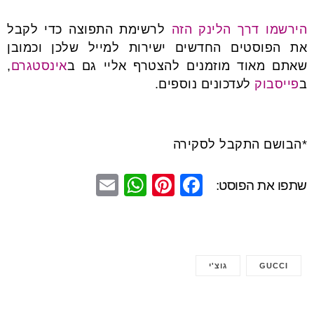
הירשמו דרך הלינק הזה
לרשימת התפוצה כדי לקבל
את הפוסטים החדשים ישירות למייל שלכן וכמובן
שאתם מאוד מוזמנים להצטרף אליי גם ב
אינסטגרם
,
ב
פייסבוק
לעדכונים נוספים.
*הבושם התקבל לסקירה
E
W
Pi
F
שתפו את הפוסט:
m
h
nt
a
ail
at
er
c
s
e
e
GUCCI
גוצ'י
A
st
b
p
o