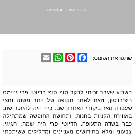
BY
IRITA
05/07/2021
E
W
Pi
F
שתפו את הפוסט:
m
h
nt
a
ail
at
er
c
s
e
e
בשבוע שעבר זכיתי לבקר סוף סוף בדיוטי פרי ג’יימס
A
st
b
ריצ’רדסון, וזאת לאחר תקופה של יותר משנה וחצי
p
o
שעברה מאז ביקורי האחרון שם. כיף היה להיזכר שוב
p
o
באווירת הקניות בחנות, ותחושת החופשה שמתחילה
k
כבר בשדה התעופה. הדיוטי פרי היה שמח, חגיגי,
צבעוני ומלא בחידושים מעניינים ומדליקים ששיתפתי