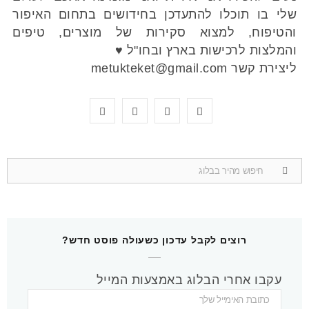
שלי בו תוכלו להתעדכן בחידושים בתחום האיפור
והטיפוח, למצוא סקירות של מוצרים, טיפים
והמלצות לרכישות בארץ ובחו"ל ♥
ליצירת קשר metukteket@gmail.com
Y
P
I
F
o
i
n
a
u
n
s
c
Search
for:
T
t
t
e
u
e
a
b
b
r
g
o
רוצים לקבל עדכון כשעולה פוסט חדש?
e
e
r
o
עקבו אחרי הבלוג באמצעות המייל
s
a
k