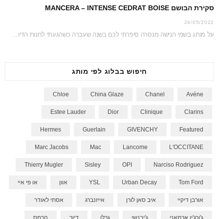
סקירת הבושם MANCERA – INTENSE CEDRAT BOISE
24/05/2022
על מותג בשמי הנישה מנסרה סיפרתי לכם בשנה שעברה כשהגעתי לחנות הדיוטי פרי כדי לצלם…
חיפוש בבלוג לפי מותג
Chloe
China Glaze
Chanel
Avéne
Estee Lauder
Dior
Clinique
Clarins
Hermes
Guerlain
GIVENCHY
Featured
Marc Jacobs
Mac
Lancome
L'OCCITANE
Thierry Mugler
Sisley
OPI
Narciso Rodriguez
Tom Ford
Urban Decay
YSL
אוון
או פי איי
אורבן דיקיי
איב סאן לורן
אייזנברג
אסתי לאודר
ג'ורג'יו ארמאני
ג'יבנשי
גרלן
דיור
הרמס