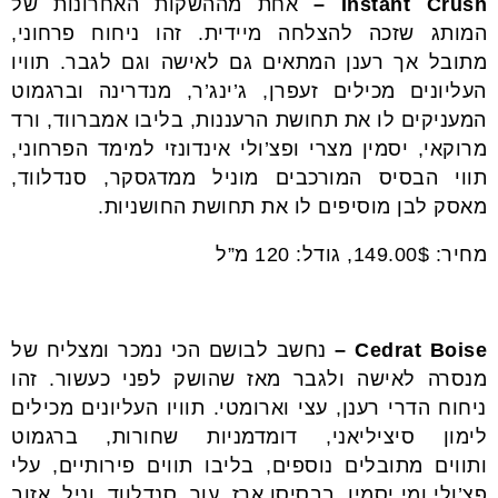
Instant Crush –
אחת מההשקות האחרונות של
המותג שזכה להצלחה מיידית. זהו ניחוח פרחוני,
מתובל אך רענן המתאים גם לאישה וגם לגבר. תוויו
העליונים מכילים זעפרן, ג’ינג’ר, מנדרינה וברגמוט
המעניקים לו את תחושת הרעננות, בליבו אמברווד, ורד
מרוקאי, יסמין מצרי ופצ’ולי אינדונזי למימד הפרחוני,
תווי הבסיס המורכבים מוניל ממדגסקר, סנדלווד,
מאסק לבן מוסיפים לו את תחושת החושניות.
מחיר: 149.00$, גודל: 120 מ”ל
Cedrat Boise –
נחשב לבושם הכי נמכר ומצליח של
מנסרה לאישה ולגבר מאז שהושק לפני כעשור. זהו
ניחוח הדרי רענן, עצי וארומטי. תוויו העליונים מכילים
לימון סיציליאני, דומדמניות שחורות, ברגמוט
ותווים מתובלים נוספים, בליבו תווים פירותיים, עלי
פצ’ולי ומי יסמין, בבסיסו ארז, עור, סנדלווד, וניל, אזוב