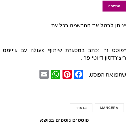
*ניתן לבטל את ההרשמה בכל עת
*פוסט זה נכתב במסגרת שיתוף פעולה עם ג’יימס
ריצ’רדסון דיוטי פרי.
E
W
Pi
F
שתפו את הפוסט:
m
h
nt
a
ail
at
er
c
s
e
e
MANCERA
מנסרה
A
st
b
p
o
פוסטים נוספים בנושא