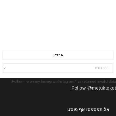
ארכיון
ארכיון
Follow me on my InsragramInstagram has returned invalid data.
Follow @metukteket
אל תפספסו אף פוסט