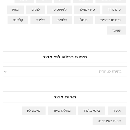
טום פורד
טיירי מוגלר
ל'אוקסיטן
לנקום
מאק
נרסיסו רודריגז
סיסלי
קלואה
קליניק
קלרינס
שאנל
חיפוש בבלוג לפי מוצר
חיפוש
בבלוג
לפי
מוצר
תגיות מוצר
איפור
ביוטי בלנדר
מחליק שיער
מייבש לק
קניות באינטרנט