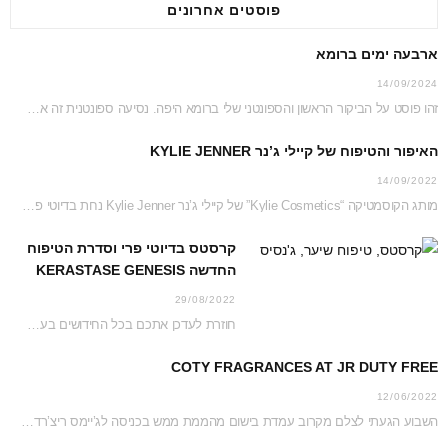
פוסטים אחרונים
ארבעה ימים ברומא
14/09/2024
זהו פוסט על הביקור הראשון והספונטני שלי ברומא היפה. נסיעה ספונטנית זה אמנם לא דבר…
האיפור והטיפוח של קיילי ג’נר KYLIE JENNER
14/09/2022
מותג הקוסמטיקה “Kylie Cosmetics” של קיילי ג’נר Kylie Jenner נחת בדיוטי פרי ג’יימס ריצ’רדסון וזכה…
קרסטס בדיוטי פרי וסדרת הטיפוח
החדשה KERASTASE GENESIS
29/08/2022
חוזרת לעדכן אתכם בכל החידושים בעמדת קרסטס בג’יימס ריצ’רדסון דיוטי פרי נכון לקיץ 2022 והפעם…
COTY FRAGRANCES AT JR DUTY FREE
12/06/2022
השבוע הגעתי לצלם מקרוב עמדת בישום מהממת ממש בכניסה לג’יימס ריצ’רדסון דיוטי פרי. כל העמדה…