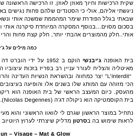
שקית הרכישות וחיוך מאוזן לאוזן. זו הרכישה הראשונה 
ניגשתי אליהם, אולי כי הסטנדים שלהם פחות נגישים בא
שבאתי בגלל הפודרת שימר המהממת שמשכה אותי ונשאר
בסכום מסוים…בנוסף המסקרה המיוחדת סיקרנה אותי ו
אותי..חלק מהמוצרים אהבתי יותר, חלק קצת פחות והרי 
כמה מילים על ג’י
בית האופנה
ג’יבנשי
הוקם ב 1952 על ידי הוברט דה
מאיטליה והצליח לעורר עניין רב בפריז בזכות עיצוביו 
“L’Interdit” יצר כמחווה ובהשראת הנשיות העדינה והרומנטית של
בית הקוסמטיקה הוא ניקולה דג’ה (Nicolas Degennes).
נתחיל במוצר הראשון שגרם לי לוואוו הראשוני והוא מעי
לראות שימוש בה ב
סרטון
מדליק שיצרתי לערוץ היוטיוב 
sun – Visage – Mat & Glow