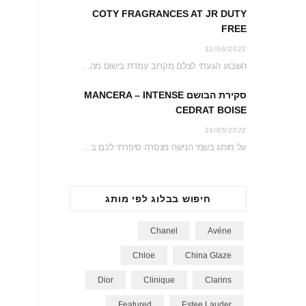
COTY FRAGRANCES AT JR DUTY
FREE
12/06/2022
השבוע הגעתי לצלם מקרוב עמדת בישום מהממת ממש בכניסה לג’יימס ריצ’רדסון דיוטי פרי. כל העמדה…
סקירת הבושם MANCERA – INTENSE
CEDRAT BOISE
24/05/2022
על מותג בשמי הנישה מנסרה סיפרתי לכם בשנה שעברה כשהגעתי לחנות הדיוטי פרי כדי לצלם…
חיפוש בבלוג לפי מותג
Chanel
Avéne
Chloe
China Glaze
Dior
Clinique
Clarins
Featured
Estee Lauder