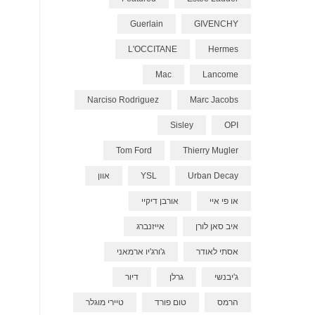
Guerlain
GIVENCHY
L'OCCITANE
Hermes
Mac
Lancome
Narciso Rodriguez
Marc Jacobs
Sisley
OPI
Tom Ford
Thierry Mugler
Urban Decay
YSL
אוון
או פי איי
אורבן דיקיי
איב סאן לורן
אייזנברג
אסתי לאודר
ג'ורג'יו ארמאני
ג'יבנשי
גרלן
דיור
הרמס
טום פורד
טיירי מוגלר