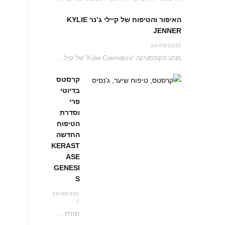
האיפור והטיפוח של קיילי ג’נר KYLIE
JENNER
14/09/2022
מותג הקוסמטיקה “Kylie Cosmetics” של קיילי ג’נר Kylie Jenner נחת בדיוטי פרי ג’יימס ריצ’רדסון וזכה…
קרסטס
בדיוטי
פרי
וסדרת
הטיפוח
החדשה
KERAST
ASE
GENESI
S
29/08/202
2
חוזרת לעדכן אתכם בכל החידושים בעמדת קרסטס בג’יימס ריצ’רדסון דיוטי פרי נכון לקיץ 2022 והפעם…