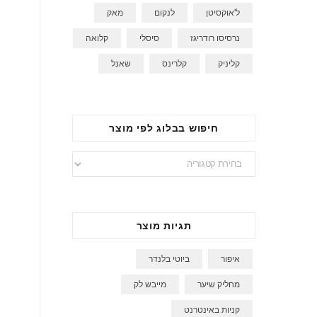
ל'אוקסיטן
לנקום
מאק
נרסיסו רודריגז
סיסלי
קלואה
קליניק
קלרינס
שאנל
חיפוש בבלוג לפי מוצר
חיפוש
בבלוג
לפי
מוצר
תגיות מוצר
איפור
ביוטי בלנדר
מחליק שיער
מייבש לק
קניות באינטרנט