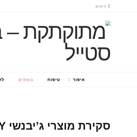
איפור
טיפוח
בשמים
לק
סקירת מוצרי ג’יבנשי GIVENCHY