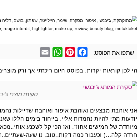
E
W
Pi
F
שתפו את הפוסט:
m
h
nt
a
ail
at
er
c
הי לכן קוראות יקרות. בפוסט היום ריכזתי אך ורק מוצר
s
e
e
A
st
b
סקירת מוצרי ג’יב
p
o
p
o
אני אוהבת מבצעים ואוהבת איפור ואוהבת שדיילות נחמדו
יודעות מתי להיות נחמדות אליי. בייחוד בימים הללו שאני
k
מיוחדת של חמישים אחוז”. ואז הכי קל לשכנע אותי..מכא
חרדה קלה…) וכעבור כמה דקות..טוב, נו שעה-שעתיים..