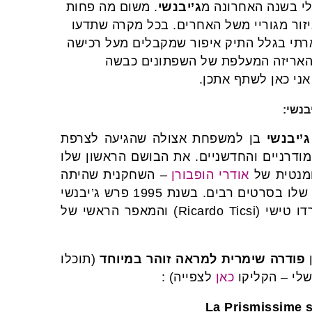
שלי בשנה האחרונה מ
ג’יבנשי
. משום מה פחות
יזור מגוריי משל האחרים. בכל מקרה שתדעו
תי בגלל התיק איפור שמקבלים מעל רכישה
האריזה המעלפת של השפתונים כבשה
אני כאן לשתף אתכן.
בנשי:
ג’יבנשי
בן למשפחת אצולה שהגיעה לצרפת
המודרניים והחדשניים. את הבושם הראשון שלו
אודרי הופבורן
– השחקנית שהיתה
הכי מזוהה עם המותג שלו בשנים אלו והופיעה בעיצובים שלו בסרטים רבים. בשנת 1995 פרש ג’יבנשי
מהעסק. כיום המעצב הראשי של בית האופנה הוא ריקרדו טישי (Ricardo Ticsi) והמאפר הראשי של
ן
פודרה שימרית למראה זוהר במיוחד
(תוכלו
שלי – הקליקו
כאן
לצפייה) :
La Prismissime 