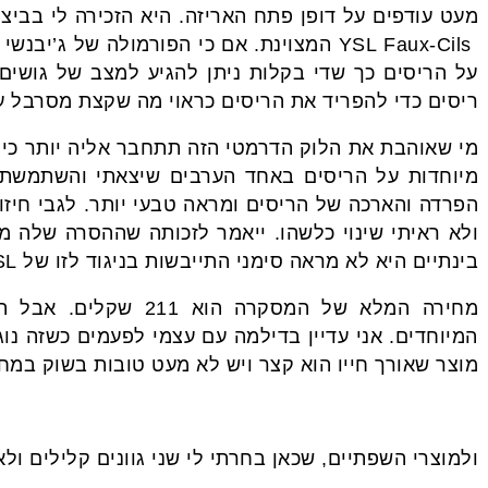
מעט עודפים על דופן פתח האריזה. היא הזכירה לי בבי
YSL Faux-Cils המצוינת. אם כי הפורמולה של
ג’יבנשי
על הריסים כך שדי בקלות ניתן להגיע למצב של גושי
ריסים כדי להפריד את הריסים כראוי מה שקצת מסרבל ע
מי שאוהבת את הלוק הדרמטי הזה תתחבר אליה יותר כי 
מיוחדות על הריסים באחד הערבים שיצאתי והשתמשתי
הפרדה והארכה של הריסים ומראה טבעי יותר. לגבי חיז
ולא ראיתי שינוי כלשהו. ייאמר לזכותה שההסרה שלה מ
בינתיים היא לא מראה סימני התייבשות בניגוד לזו של YSL שמתייבשת די במהרה.
מחירה המלא של המסקרה 
המיוחדים. אני עדיין בדילמה עם עצמי לפעמים כשזה נו
מוצר שאורך חייו הוא קצר ויש לא מעט טובות בשוק במחי
ולמוצרי השפתיים, שכאן בחרתי לי שני גוונים קלילים ולא