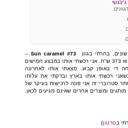
וונים:
ם
שונים, בחרתי בגוון
#73 Sun caramel
–
שמתאים לגוון עור בינוני-כהה. מחירו המלא בפארמים הוא 373 ש”ח. אני רכשתי אותו במבצע חמישים
מוצריהם נמכרים ב 25 אחוז הנחה די באופן קבוע. מצאתי אותו לאחרונה
 משלוח (כשאני רכשתי אותו בארץ ובדקתי את עלותו
ר סטרוברי זה אני פונה לרכישות בעיקר של
 מותגים ומוצרים אחרים שאינם מגיעים לכאן.
תי ב
סרטון
)